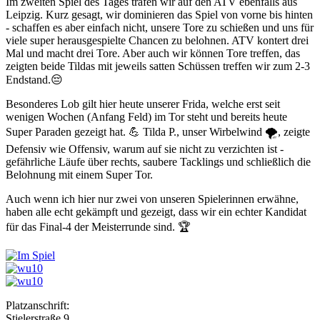
Im zweiten Spiel des Tages trafen wir auf den ATV ebenfalls aus
Leipzig. Kurz gesagt, wir dominieren das Spiel von vorne bis hinten
- schaffen es aber einfach nicht, unsere Tore zu schießen und uns für
viele super herausgespielte Chancen zu belohnen. ATV kontert drei
Mal und macht drei Tore. Aber auch wir können Tore treffen, das
zeigten beide Tildas mit jeweils satten Schüssen treffen wir zum 2-3
Endstand.😔
Besonderes Lob gilt hier heute unserer Frida, welche erst seit
wenigen Wochen (Anfang Feld) im Tor steht und bereits heute
Super Paraden gezeigt hat. 💪 Tilda P., unser Wirbelwind 🌪️, zeigte
Defensiv wie Offensiv, warum auf sie nicht zu verzichten ist -
gefährliche Läufe über rechts, saubere Tacklings und schließlich die
Belohnung mit einem Super Tor.
Auch wenn ich hier nur zwei von unseren Spielerinnen erwähne,
haben alle echt gekämpft und gezeigt, dass wir ein echter Kandidat
für das Final-4 der Meisterrunde sind. 🏆
Platzanschrift:
Stielerstraße 9