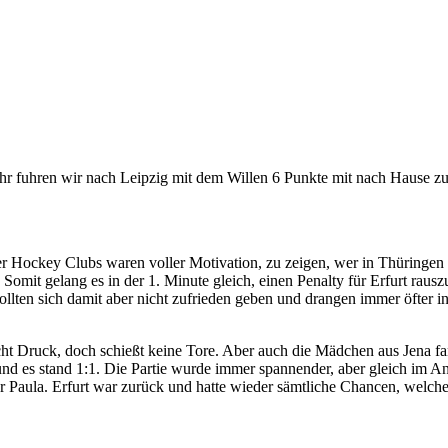
hr fuhren wir nach Leipzig mit dem Willen 6 Punkte mit nach Hause z
er Hockey Clubs waren voller Motivation, zu zeigen, wer in Thüringen 
omit gelang es in der 1. Minute gleich, einen Penalty für Erfurt raus
llten sich damit aber nicht zufrieden geben und drangen immer öfter i
acht Druck, doch schießt keine Tore. Aber auch die Mädchen aus Jena fa
 und es stand 1:1. Die Partie wurde immer spannender, aber gleich im
r Paula. Erfurt war zurück und hatte wieder sämtliche Chancen, welch