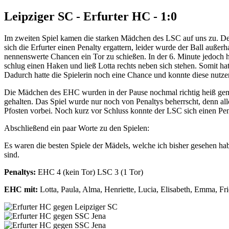
Leipziger SC - Erfurter HC - 1:0
Im zweiten Spiel kamen die starken Mädchen des LSC auf uns zu. Der 
sich die Erfurter einen Penalty ergattern, leider wurde der Ball auß
nennenswerte Chancen ein Tor zu schießen. In der 6. Minute jedoch ha
schlug einen Haken und ließ Lotta rechts neben sich stehen. Somit ha
Dadurch hatte die Spielerin noch eine Chance und konnte diese nutz
Die Mädchen des EHC wurden in der Pause nochmal richtig heiß gemac
gehalten. Das Spiel wurde nur noch von Penaltys beherrscht, denn al
Pfosten vorbei. Noch kurz vor Schluss konnte der LSC sich einen Pen
Abschließend ein paar Worte zu den Spielen:
Es waren die besten Spiele der Mädels, welche ich bisher gesehen hab
sind.
Penaltys:
EHC 4 (kein Tor) LSC 3 (1 Tor)
EHC mit:
Lotta, Paula, Alma, Henriette, Lucia, Elisabeth, Emma, Fr