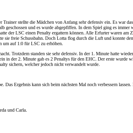
Trainer stellte die Mädchen von Anfang sehr defensiv ein. Es war das
erhalb geschossen und es wurde abgepfiffen. In dem Spiel ging es immer
tte der LSC einen Penalty ergattern können. Alle Erfurter waren am Zit
tte sie freie Schussbahn. Doch Lotta flog durch die Luft und konnte d
en um auf 1:0 für LSC zu erhöhen.
ht. Trotzdem standen sie sehr defensiv. In der 1. Minute hatte wiede
lein in der 2. Minute gab es 2 Penaltys für den EHC. Der erste wurde 
alty sichern, welcher jedoch nicht verwandelt wurde.
e. Das Ergebnis kann sich beim nächsten Mal noch verbessern lassen. Ic
ieda und Carla.