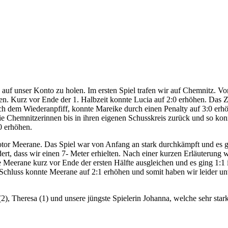
auf unser Konto zu holen. Im ersten Spiel trafen wir auf Chemnitz. V
ssen. Kurz vor Ende der 1. Halbzeit konnte Lucia auf 2:0 erhöhen. Das 
 dem Wiederanpfiff, konnte Mareike durch einen Penalty auf 3:0 erhöh
e Chemnitzerinnen bis in ihren eigenen Schusskreis zurück und so konn
0 erhöhen.
or Meerane. Das Spiel war von Anfang an stark durchkämpft und es gab
rt, dass wir einen 7- Meter erhielten. Nach einer kurzen Erläuterung 
Meerane kurz vor Ende der ersten Hälfte ausgleichen und es ging 1:1 i
 Schluss konnte Meerane auf 2:1 erhöhen und somit haben wir leider u
(2), Theresa (1) und unsere jüngste Spielerin Johanna, welche sehr star