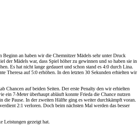
on Beginn an haben wir die Chemnitzer Mädels sehr unter Druck
Ziel der Mädels war, dass Spiel höher zu gewinnen und so haben sie in
en. Es hat nicht lange gedauert und schon stand es 4:0 durch Lina.
te Theresa auf 5:0 erhöhen. In den letzten 30 Sekunden erhielten wir
 Chancen auf beiden Seiten. Der erste Penalty den wir erhielten
wie ein 7-Meter überhaupt abläuft konnte Frieda die Chance nutzen
n die Pause. In der zweiten Hälfte ging es weiter durchkämpft voran.
nverdient 2:1 verloren. Doch beim nächsten Mal werden das besser
ke Leistungen gezeigt hat.