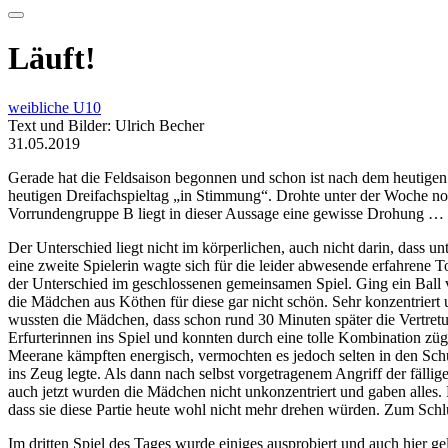
Läuft!
weibliche U10
Text und Bilder: Ulrich Becher
31.05.2019
Gerade hat die Feldsaison begonnen und schon ist nach dem heutigen
heutigen Dreifachspieltag „in Stimmung“. Drohte unter der Woche no
Vorrundengruppe B liegt in dieser Aussage eine gewisse Drohung … 
Der Unterschied liegt nicht im körperlichen, auch nicht darin, dass 
eine zweite Spielerin wagte sich für die leider abwesende erfahrene To
der Unterschied im geschlossenen gemeinsamen Spiel. Ging ein Ball ve
die Mädchen aus Köthen für diese gar nicht schön. Sehr konzentriert u
wussten die Mädchen, dass schon rund 30 Minuten später die Vertretun
Erfurterinnen ins Spiel und konnten durch eine tolle Kombination züg
Meerane kämpften energisch, vermochten es jedoch selten in den Schuss
ins Zeug legte. Als dann nach selbst vorgetragenem Angriff der fälli
auch jetzt wurden die Mädchen nicht unkonzentriert und gaben alles.
dass sie diese Partie heute wohl nicht mehr drehen würden. Zum Schl
Im dritten Spiel des Tages wurde einiges ausprobiert und auch hier ge