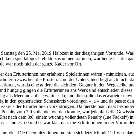
 Samstag den 25. Mai 2019 Halbzeit in der diesjährigen Vorrunde. Wa
ch kein spielfähiges Gebilde zusammenkommen, war heute fast die gan
da war noch nicht der ganze Kader vor Ort.
unter den Erfurterinnen nur erfahrene Spielerinnen wären - mitnichten,
rhüterin zwischen die Pfosten. Und der Unterschied liegt auch nicht dar
rloren, war da eine andere die sich dem Gegner in den Weg stellte und
nd hungrig gingen die Erfurterinnen ans Werk und entschieden dieses Sp
g aus Meerane auf sie wartete. Ja, und dies sollte das erwartete schwe
ig in den gegnerischen Schusskreis vordringen – ja – und da passte da
kreis der Erfurterinnen vorzudringen. Da merkte man, dass besonders in
ge Penalty zum 2:0 vollendet werden konnte, war jedenfalls die Gewisshe
 Erst nach dem 3:0, einem wuchtig vollendeten Penalty („ne Fackel“) i
uss stand es 5:0 und es war klar, dass die Erfurterinnen in der Vorrun
lang viel. Die Chemnitzerinnen mussten sich letztlich mit 11:1 geschla