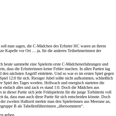
s soll man sagen, die C-Mädchen des Erfurter HC waren an ihrem
ze Kapelle vor Ort … ja, für die anderen Teilnehmerinnen der
 auch heute sammelte eine Spielerin erste C-Mädchenerfahrungen und
in, dass die Erfurterinnen keine Fehler machen. In allen Partien lag
 den nächsten Angriff einleitete. Und so war es im ersten Spiel gegen
iel 12:0 für sich. Riesiger Jubel sollte nicht aufkommen, schließlich
re Spiel des Tages werden. Hellwach und energisch starteten die
nn einfach alles und zack es stand 1:0. Doch die Mädchen aus
 dieser Partie sich jede Feldspielerin für die junge Torhüterin voll
it da, dass man auch diese Partie für sich entscheiden könnte. Doch
n der zweiten Halbzeit merkte man den Spielerinnen aus Meerane an,
dengruppe B als Tabellenführerinnen „übersommern“.
gen geben.