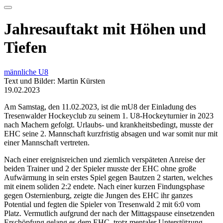
Jahresauftakt mit Höhen und
Tiefen
männliche U8
Text und Bilder: Martin Kürsten
19.02.2023
Am Samstag, den 11.02.2023, ist die mU8 der Einladung des
Tresenwalder Hockeyclub zu seinem 1. U8-Hockeyturnier in 2023
nach Machern gefolgt. Urlaubs- und krankheitsbedingt, musste der
EHC seine 2. Mannschaft kurzfristig absagen und war somit nur mit
einer Mannschaft vertreten.
Nach einer ereignisreichen und ziemlich verspäteten Anreise der
beiden Trainer und 2 der Spieler musste der EHC ohne große
Aufwärmung in sein erstes Spiel gegen Bautzen 2 starten, welches
mit einem soliden 2:2 endete. Nach einer kurzen Findungsphase
gegen Osternienburg, zeigte die Jungen des EHC ihr ganzes
Potential und fegten die Spieler von Tresenwald 2 mit 6:0 vom
Platz. Vermutlich aufgrund der nach der Mittagspause einsetzenden
Erschöpfung gelang es dem EHC, trotz mentaler Unterstützung