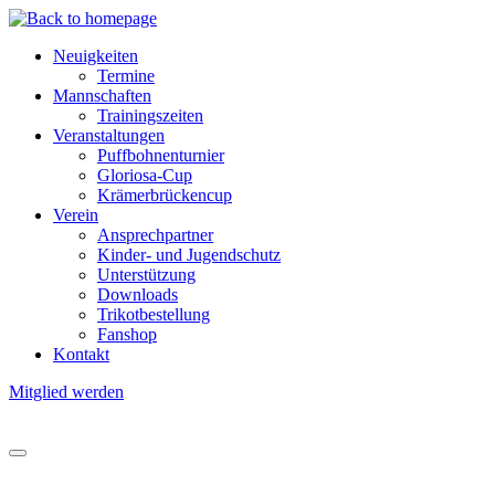
Direkt
zum
Neuigkeiten
Inhalt
Termine
Hauptnavigation
Mannschaften
Trainingszeiten
Veranstaltungen
Puffbohnenturnier
Gloriosa-Cup
Krämerbrückencup
Verein
Ansprechpartner
Kinder- und Jugendschutz
Unterstützung
Downloads
Trikotbestellung
Fanshop
Kontakt
Mitglied werden