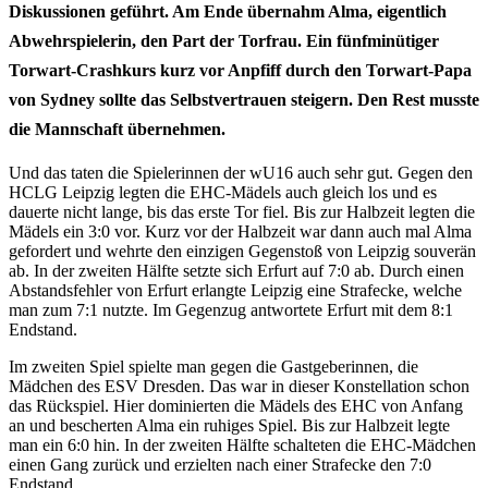
Diskussionen geführt. Am Ende übernahm Alma, eigentlich
Abwehrspielerin, den Part der Torfrau. Ein fünfminütiger
Torwart-Crashkurs kurz vor Anpfiff durch den Torwart-Papa
von Sydney sollte das Selbstvertrauen steigern. Den Rest musste
die Mannschaft übernehmen.
Und das taten die Spielerinnen der wU16 auch sehr gut. Gegen den
HCLG Leipzig legten die EHC-Mädels auch gleich los und es
dauerte nicht lange, bis das erste Tor fiel. Bis zur Halbzeit legten die
Mädels ein 3:0 vor. Kurz vor der Halbzeit war dann auch mal Alma
gefordert und wehrte den einzigen Gegenstoß von Leipzig souverän
ab. In der zweiten Hälfte setzte sich Erfurt auf 7:0 ab. Durch einen
Abstandsfehler von Erfurt erlangte Leipzig eine Strafecke, welche
man zum 7:1 nutzte. Im Gegenzug antwortete Erfurt mit dem 8:1
Endstand.
Im zweiten Spiel spielte man gegen die Gastgeberinnen, die
Mädchen des ESV Dresden. Das war in dieser Konstellation schon
das Rückspiel. Hier dominierten die Mädels des EHC von Anfang
an und bescherten Alma ein ruhiges Spiel. Bis zur Halbzeit legte
man ein 6:0 hin. In der zweiten Hälfte schalteten die EHC-Mädchen
einen Gang zurück und erzielten nach einer Strafecke den 7:0
Endstand