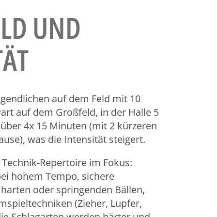
D UND I
ÄT
Jugendlichen auf dem Feld mit 10
art auf dem Großfeld, in der Halle 5
 über 4x 15 Minuten (mit 2 kürzeren
use), was die Intensität steigert.
s Technik-Repertoire im Fokus:
 bei hohem Tempo, sichere
arten oder springenden Bällen,
mspieltechniken (Zieher, Lupfer,
ie Schlagarten werden härter und