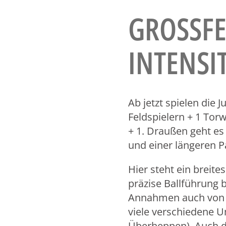
GROSSFEL
NTENSIT
Ab jetzt spielen die 
Feldspielern + 1 Torw
+ 1. Draußen geht es
und einer längeren Pa
Hier steht ein breite
präzise Ballführung
Annahmen auch von h
viele verschiedene U
Überheppen). Auch d