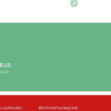
ELLE:
e 47
t
m Laufenden:
@erfurterhockeyclub