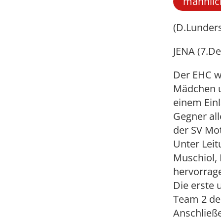
männlic
(D.Lunder
JENA (7.D
Der EHC w
Mädchen u
einem Einl
Gegner al
der SV Mo
Unter Lei
Muschiol, 
hervorrag
Die erste 
Team 2 den
Anschließe