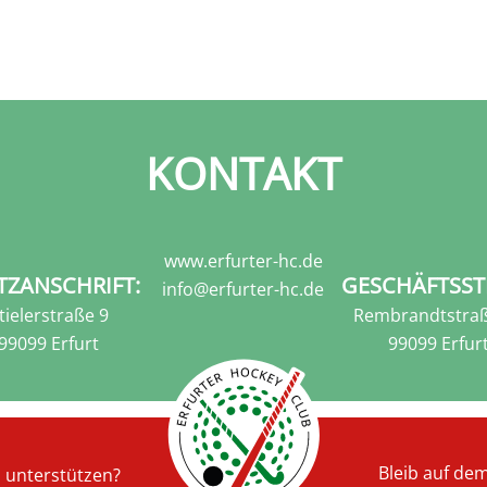
KONTAKT
www.erfurter-hc.de
TZANSCHRIFT:
GESCHÄFTSST
info@erfurter-hc.de
tielerstraße 9
Rembrandtstraß
99099 Erfurt
99099 Erfur
Bleib auf de
s unterstützen?