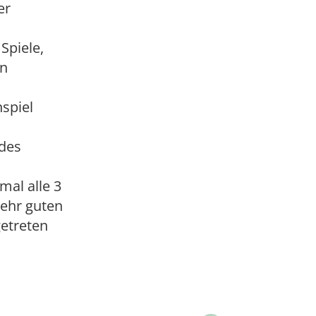
er
Spiele,
rn
spiel
 des
al alle 3
sehr guten
getreten