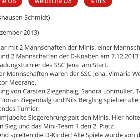
he U8
weibliche U8
Minis
shausen-Schmidt)
ezember 2013)
ar mit 2 Mannschaften der Minis, einer Mannsch
nd 2 Mannschaften der D-Knaben am 7.12.2013 i
adungsturnier des SSC Jena am Start.
ler Mannschaften waren der SSC Jena, Vimaria W
tor Meerane.
tung von Carsten Ziegenbalg, Sandra Lohmüller, 
Florian Ziegenbalg und Nils Bergling spielten alle 
endes Turnier.
umjubelte Siegerehrung galt den Minis. Hier holte
 Sieg und das Mini-Team 1 den 2. Platz!
nd spielten die D-Kinder! Alle Spiele wurde von d