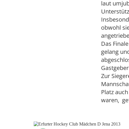
laut umjub
Unterstütz
Insbesonde
obwohl sie
angetrieb
Das Finale
gelang und
abgeschlo
Gastgebers
Zur Siege
Mannschaf
Platz auch
waren, ge