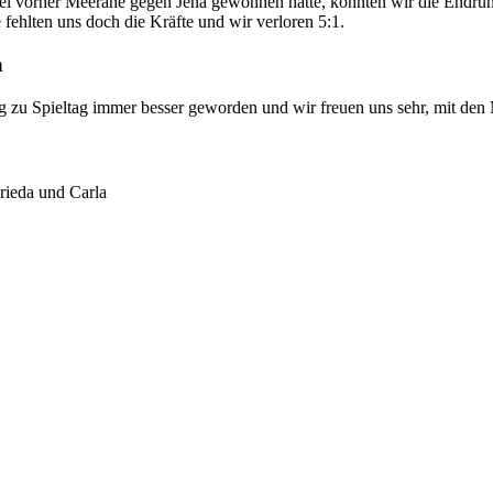
l vorher Meerane gegen Jena gewonnen hatte, konnten wir die Endrunde
 fehlten uns doch die Kräfte und wir verloren 5:1.
n
ag zu Spieltag immer besser geworden und wir freuen uns sehr, mit den M
Frieda und Carla