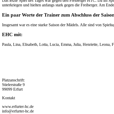
Das letzte Spiel des Tages war gegen den Freiberger HTC. Da im Spie
unterkriegen und hielten anfangs stark gegen die Freiberger. Am Ende
Ein paar Worte der Trainer zum Abschluss der Saiso
Insgesamt war es eine starke Saison der Mädels. Alle sind von Spielt
EHC mit:
Paula, Lina, Elisabeth, Lotta, Lucia, Emma, Julia, Henriette, Leona, 
Platzanschrift:
Stielerstraße 9
99099 Erfurt
Kontakt
www.erfurter-hc.de
info@erfurter-hc.de