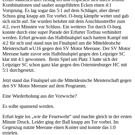
Kombinationen und sauber ausgeführten Ecken einen 4:1
Vorsprung. Es lag sogar das 5:1 auf dem Schläger, aber dieser
Schuss ging knapp am Tor vorbei. O-burg kämpfte weiter und gab
sich nicht auf. Sie wurden belohnt mit dem Anschlusstreffer zum
4:2, zwei Minuten vor Schluss. Ein weiteres Tor durch O-burg
konnte durch eine super Parade der Erfurter Torfrau verhindert
werden. Erfurt gewann das Halbfinalspiel nach hartem Kampf mit
4:2 für sich und stand nun im Finalspiel um die Mitteldeutsche
Meisterschaft wU16 gegen den SV Motor Meerane. Der SV Motor
Meerane hatte zuvor sein Halbfinalspiel gegen den Leipziger SC
klar mit 4:1 gewonnen. Beim Spiel um Platz 3 hatte sich der
Leipziger SC schon ganz klar gegen den Osternienburger HC mit
5:1 durchgesetzt.
Jetzt stand das Finalspiel um die Mitteldeutsche Meisterschaft gegen
den SV Motor Meerane auf dem Programm.
Eine Wiederholung aus der Vorwoche?
Es sollte spannend werden.
Erfurt legte los „wie die Feuerwehr“ und machte gleich in der ersten
Minute Druck. Leider ging der Ball knapp am Tor vorbei. Im
Gegenzug nutzte Meerane einen Konter und konnte das 1:0
erzielen.