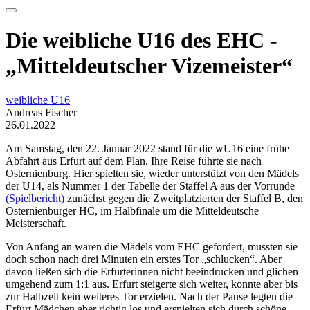
Die weibliche U16 des EHC -
„Mitteldeutscher Vizemeister“
weibliche U16
Andreas Fischer
26.01.2022
Am Samstag, den 22. Januar 2022 stand für die wU16 eine frühe
Abfahrt aus Erfurt auf dem Plan. Ihre Reise führte sie nach
Osternienburg. Hier spielten sie, wieder unterstützt von den Mädels
der U14, als Nummer 1 der Tabelle der Staffel A aus der Vorrunde
(Spielbericht)
zunächst gegen die Zweitplatzierten der Staffel B, den
Osternienburger HC, im Halbfinale um die Mitteldeutsche
Meisterschaft.
Von Anfang an waren die Mädels vom EHC gefordert, mussten sie
doch schon nach drei Minuten ein erstes Tor „schlucken“. Aber
davon ließen sich die Erfurterinnen nicht beeindrucken und glichen
umgehend zum 1:1 aus. Erfurt steigerte sich weiter, konnte aber bis
zur Halbzeit kein weiteres Tor erzielen. Nach der Pause legten die
Erfurt Mädchen aber richtig los und erspielten sich durch schöne