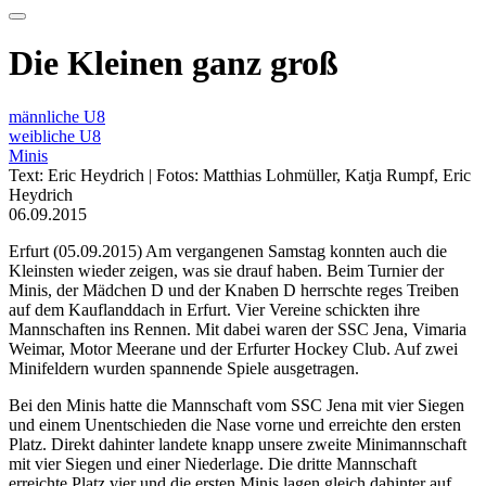
Die Kleinen ganz groß
männliche U8
weibliche U8
Minis
Text: Eric Heydrich | Fotos: Matthias Lohmüller, Katja Rumpf, Eric
Heydrich
06.09.2015
Erfurt (05.09.2015) Am vergangenen Samstag konnten auch die
Kleinsten wieder zeigen, was sie drauf haben. Beim Turnier der
Minis, der Mädchen D und der Knaben D herrschte reges Treiben
auf dem Kauflanddach in Erfurt. Vier Vereine schickten ihre
Mannschaften ins Rennen. Mit dabei waren der SSC Jena, Vimaria
Weimar, Motor Meerane und der Erfurter Hockey Club. Auf zwei
Minifeldern wurden spannende Spiele ausgetragen.
Bei den Minis hatte die Mannschaft vom SSC Jena mit vier Siegen
und einem Unentschieden die Nase vorne und erreichte den ersten
Platz. Direkt dahinter landete knapp unsere zweite Minimannschaft
mit vier Siegen und einer Niederlage. Die dritte Mannschaft
erreichte Platz vier und die ersten Minis lagen gleich dahinter auf