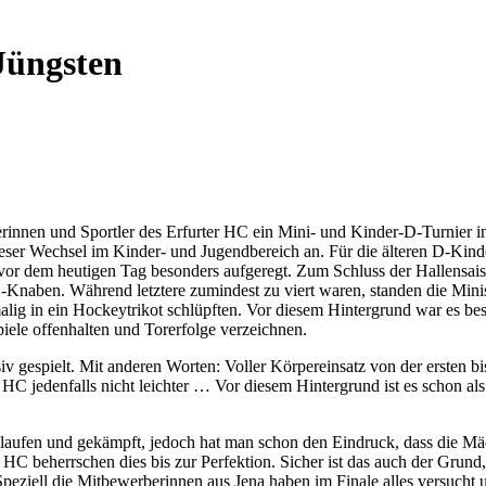
 Jüngsten
innen und Sportler des Erfurter HC ein Mini- und Kinder-D-Turnier in Me
ser Wechsel im Kinder- und Jugendbereich an. Für die älteren D-Kinde
or dem heutigen Tag besonders aufgeregt. Zum Schluss der Hallensaison 
-Knaben. Während letztere zumindest zu viert waren, standen die Minis
malig in ein Hockeytrikot schlüpften. Vor diesem Hintergrund war es b
piele offenhalten und Torerfolge verzeichnen.
iv gespielt. Mit anderen Worten: Voller Körpereinsatz von der ersten b
HC jedenfalls nicht leichter … Vor diesem Hintergrund ist es schon als
fen und gekämpft, jedoch hat man schon den Eindruck, dass die Mädc
 HC beherrschen dies bis zur Perfektion. Sicher ist das auch der Grund
Speziell die Mitbewerberinnen aus Jena haben im Finale alles versucht