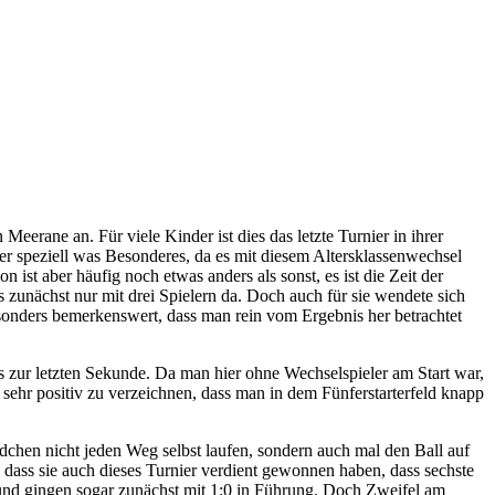
erane an. Für viele Kinder ist dies das letzte Turnier in ihrer
r speziell was Besonderes, da es mit diesem Altersklassenwechsel
ist aber häufig noch etwas anders als sonst, es ist die Zeit der
 zunächst nur mit drei Spielern da. Doch auch für sie wendete sich
esonders bemerkenswert, dass man rein vom Ergebnis her betrachtet
is zur letzten Sekunde. Da man hier ohne Wechselspieler am Start war,
 sehr positiv zu verzeichnen, dass man in dem Fünferstarterfeld knapp
hen nicht jeden Weg selbst laufen, sondern auch mal den Ball auf
, dass sie auch dieses Turnier verdient gewonnen haben, dass sechste
 und gingen sogar zunächst mit 1:0 in Führung. Doch Zweifel am