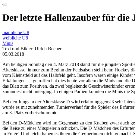
Der letzte Hallenzauber für die
männliche U8
weibliche U8
Minis
Text und Bilder: Ulrich Becher
05.03.2018
Am heutigen Sonntag den 4. März 2018 stand für die jüngsten Sportler
Altersklasse, immer zum Beginn der Feldsaison steht beim Hockey die
vom Kleinstfeld auf das Halbfeld geht. Insofern waren einige Kinder v
Erkältungen … getroffen hat dies heute vor allem die Minis und die D
das Blatt zum Positiven, da zwei begleitende Geschwisterkinder erst
zumindest nicht unterging. In einigen Partien konnten die Minis die S
Bei den Jungs in der Altersklasse D wird erfahrungsgemäß sehr intens
wurde es mit zunehmenden Turnierverlauf für die Spieler des Erfurter 
am 3. Platz vorbeischrammte.
Bei den D-Mädchen wird im Gegensatz zu den Knaben zwar auch gelau
die Reise zu einer Mitspielerin schicken. Die D-Mädchen des Erfurter
in Folge! Und leicht haben es ihnen die Gegnerinnen nicht gemacht. 