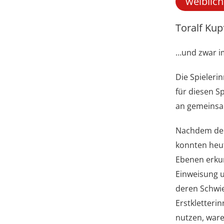
weiblic
Toralf Kup
…und zwar i
Die Spieleri
für diesen S
an gemeinsa
Nachdem der 
konnten heut
Ebenen erkun
Einweisung u
deren Schwie
Erstkletteri
nutzen, ware