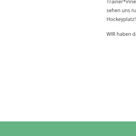
Trainer*inne
sehen uns na
Hockeyplatz!
WIR haben da