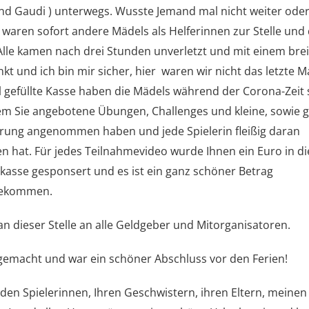
d Gaudi ) unterwegs. Wusste Jemand mal nicht weiter oder
 waren sofort andere Mädels als Helferinnen zur Stelle und
 Alle kamen nach drei Stunden unverletzt und mit einem bre
t und ich bin mir sicher, hier waren wir nicht das letzte Ma
ll gefüllte Kasse haben die Mädels während der Corona-Zeit 
em Sie angebotene Übungen, Challenges und kleine, sowie 
rung angenommen haben und jede Spielerin fleißig daran
 hat. Für jedes Teilnahmevideo wurde Ihnen ein Euro in di
asse gesponsert und es ist ein ganz schöner Betrag
ekommen.
an dieser Stelle an alle Geldgeber und Mitorganisatoren.
gemacht und war ein schöner Abschluss vor den Ferien!
den Spielerinnen, Ihren Geschwistern, ihren Eltern, meinen 