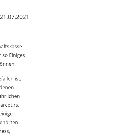
21.07.2021
haftskasse
 so Einiges
können.
allen ist,
edenen
ührlichen
Parcours,
einige
Gehörten
ness,