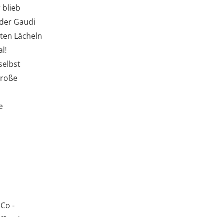
 blieb
 der Gaudi
iten Lächeln
l!
selbst
große
e
Co -