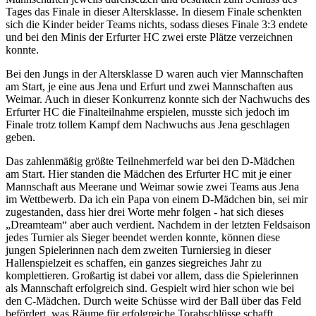
Tages das Finale in dieser Altersklasse. In diesem Finale schenkten
sich die Kinder beider Teams nichts, sodass dieses Finale 3:3 endete
und bei den Minis der Erfurter HC zwei erste Plätze verzeichnen
konnte.
Bei den Jungs in der Altersklasse D waren auch vier Mannschaften
am Start, je eine aus Jena und Erfurt und zwei Mannschaften aus
Weimar. Auch in dieser Konkurrenz konnte sich der Nachwuchs des
Erfurter HC die Finalteilnahme erspielen, musste sich jedoch im
Finale trotz tollem Kampf dem Nachwuchs aus Jena geschlagen
geben.
Das zahlenmäßig größte Teilnehmerfeld war bei den D-Mädchen
am Start. Hier standen die Mädchen des Erfurter HC mit je einer
Mannschaft aus Meerane und Weimar sowie zwei Teams aus Jena
im Wettbewerb. Da ich ein Papa von einem D-Mädchen bin, sei mir
zugestanden, dass hier drei Worte mehr folgen - hat sich dieses
„Dreamteam“ aber auch verdient. Nachdem in der letzten Feldsaison
jedes Turnier als Sieger beendet werden konnte, können diese
jungen Spielerinnen nach dem zweiten Turniersieg in dieser
Hallenspielzeit es schaffen, ein ganzes siegreiches Jahr zu
komplettieren. Großartig ist dabei vor allem, dass die Spielerinnen
als Mannschaft erfolgreich sind. Gespielt wird hier schon wie bei
den C-Mädchen. Durch weite Schüsse wird der Ball über das Feld
befördert, was Räume für erfolgreiche Torabschlüsse schafft.