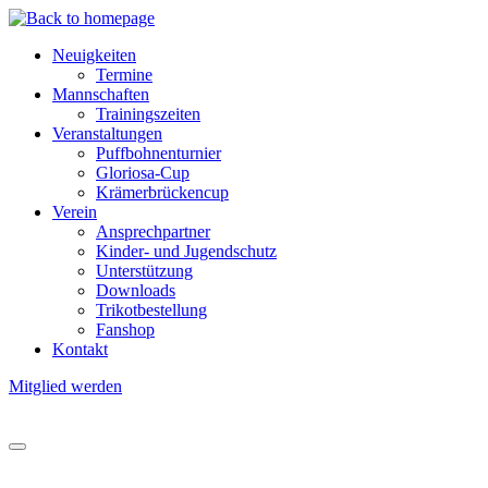
Direkt
zum
Neuigkeiten
Inhalt
Termine
Hauptnavigation
Mannschaften
Trainingszeiten
Veranstaltungen
Puffbohnenturnier
Gloriosa-Cup
Krämerbrückencup
Verein
Ansprechpartner
Kinder- und Jugendschutz
Unterstützung
Downloads
Trikotbestellung
Fanshop
Kontakt
Mitglied werden