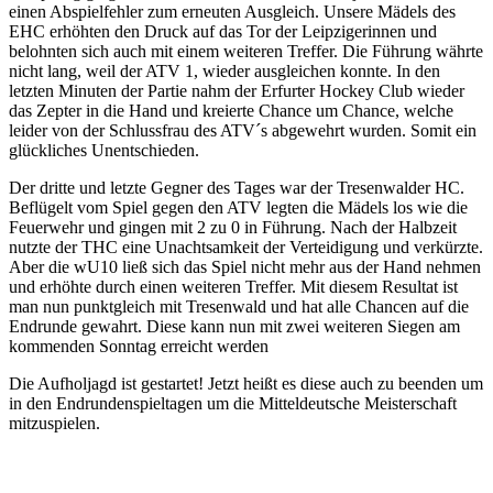
einen Abspielfehler zum erneuten Ausgleich. Unsere Mädels des
EHC erhöhten den Druck auf das Tor der Leipzigerinnen und
belohnten sich auch mit einem weiteren Treffer. Die Führung währte
nicht lang, weil der ATV 1, wieder ausgleichen konnte. In den
letzten Minuten der Partie nahm der Erfurter Hockey Club wieder
das Zepter in die Hand und kreierte Chance um Chance, welche
leider von der Schlussfrau des ATV´s abgewehrt wurden. Somit ein
glückliches Unentschieden.
Der dritte und letzte Gegner des Tages war der Tresenwalder HC.
Beflügelt vom Spiel gegen den ATV legten die Mädels los wie die
Feuerwehr und gingen mit 2 zu 0 in Führung. Nach der Halbzeit
nutzte der THC eine Unachtsamkeit der Verteidigung und verkürzte.
Aber die wU10 ließ sich das Spiel nicht mehr aus der Hand nehmen
und erhöhte durch einen weiteren Treffer. Mit diesem Resultat ist
man nun punktgleich mit Tresenwald und hat alle Chancen auf die
Endrunde gewahrt. Diese kann nun mit zwei weiteren Siegen am
kommenden Sonntag erreicht werden
Die Aufholjagd ist gestartet! Jetzt heißt es diese auch zu beenden um
in den Endrundenspieltagen um die Mitteldeutsche Meisterschaft
mitzuspielen.