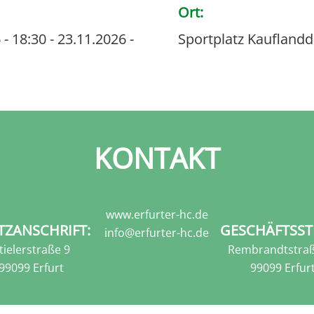
Ort
 - 18:30
-
23.11.2026 -
Sportplatz Kaufland
KONTAKT
www.erfurter-hc.de
TZANSCHRIFT:
GESCHÄFTSST
info@erfurter-hc.de
tielerstraße 9
Rembrandtstraß
99099 Erfurt
99099 Erfur