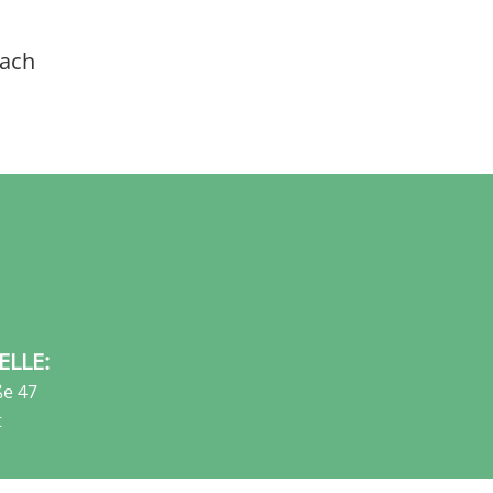
dach
ELLE:
e 47
t