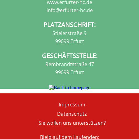
www.erfurter-hc.de
info@erfurter-hc.de
PLATZANSCHRIFT:
Stielerstraße 9
99099 Erfurt
GESCHÄFTSSTELLE:
Rembrandtstraße 47
99099 Erfurt
Fußzeile
Impressum
Datenschutz
Sie wollen uns unterstützen?
Bleib auf dem Laufenden: