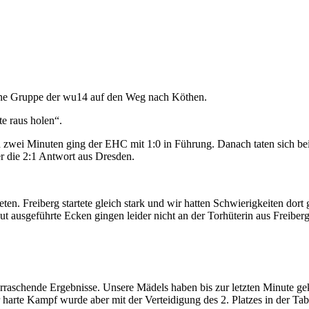
eine Gruppe der wu14 auf den Weg nach Köthen.
e raus holen“.
h zwei Minuten ging der EHC mit 1:0 in Führung. Danach taten sich b
er die 2:1 Antwort aus Dresden.
n. Freiberg startete gleich stark und wir hatten Schwierigkeiten dort
ut ausgeführte Ecken gingen leider nicht an der Torhüterin aus Freibe
rraschende Ergebnisse. Unsere Mädels haben bis zur letzten Minute gek
 harte Kampf wurde aber mit der Verteidigung des 2. Platzes in der T