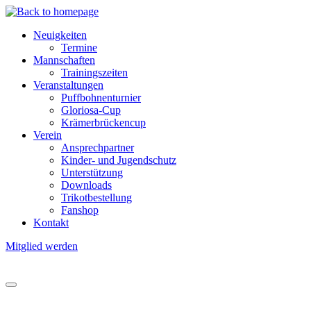
Direkt
zum
Neuigkeiten
Inhalt
Termine
Hauptnavigation
Mannschaften
Trainingszeiten
Veranstaltungen
Puffbohnenturnier
Gloriosa-Cup
Krämerbrückencup
Verein
Ansprechpartner
Kinder- und Jugendschutz
Unterstützung
Downloads
Trikotbestellung
Fanshop
Kontakt
Mitglied werden