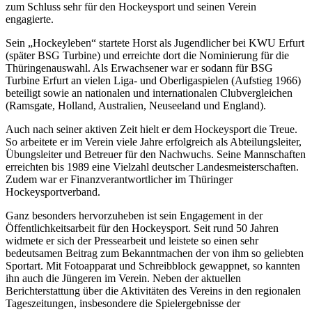
zum Schluss sehr für den Hockeysport und seinen Verein
engagierte.
Sein „Hockeyleben“ startete Horst als Jugendlicher bei KWU Erfurt
(später BSG Turbine) und erreichte dort die Nominierung für die
Thüringenauswahl. Als Erwachsener war er sodann für BSG
Turbine Erfurt an vielen Liga- und Oberligaspielen (Aufstieg 1966)
beteiligt sowie an nationalen und internationalen Clubvergleichen
(Ramsgate, Holland, Australien, Neuseeland und England).
Auch nach seiner aktiven Zeit hielt er dem Hockeysport die Treue.
So arbeitete er im Verein viele Jahre erfolgreich als Abteilungsleiter,
Übungsleiter und Betreuer für den Nachwuchs. Seine Mannschaften
erreichten bis 1989 eine Vielzahl deutscher Landesmeisterschaften.
Zudem war er Finanzverantwortlicher im Thüringer
Hockeysportverband.
Ganz besonders hervorzuheben ist sein Engagement in der
Öffentlichkeitsarbeit für den Hockeysport. Seit rund 50 Jahren
widmete er sich der Pressearbeit und leistete so einen sehr
bedeutsamen Beitrag zum Bekanntmachen der von ihm so geliebten
Sportart. Mit Fotoapparat und Schreibblock gewappnet, so kannten
ihn auch die Jüngeren im Verein. Neben der aktuellen
Berichterstattung über die Aktivitäten des Vereins in den regionalen
Tageszeitungen, insbesondere die Spielergebnisse der