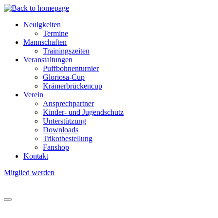
Direkt
zum
Neuigkeiten
Inhalt
Termine
Hauptnavigation
Mannschaften
Trainingszeiten
Veranstaltungen
Puffbohnenturnier
Gloriosa-Cup
Krämerbrückencup
Verein
Ansprechpartner
Kinder- und Jugendschutz
Unterstützung
Downloads
Trikotbestellung
Fanshop
Kontakt
Mitglied werden