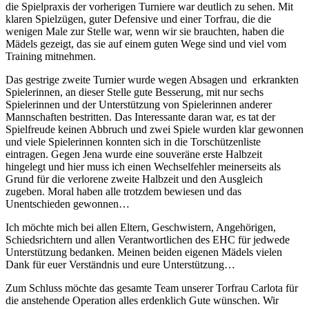
die Spielpraxis der vorherigen Turniere war deutlich zu sehen. Mit
klaren Spielzügen, guter Defensive und einer Torfrau, die die
wenigen Male zur Stelle war, wenn wir sie brauchten, haben die
Mädels gezeigt, das sie auf einem guten Wege sind und viel vom
Training mitnehmen.
Das gestrige zweite Turnier wurde wegen Absagen und erkrankten
Spielerinnen, an dieser Stelle gute Besserung, mit nur sechs
Spielerinnen und der Unterstützung von Spielerinnen anderer
Mannschaften bestritten. Das Interessante daran war, es tat der
Spielfreude keinen Abbruch und zwei Spiele wurden klar gewonnen
und viele Spielerinnen konnten sich in die Torschützenliste
eintragen. Gegen Jena wurde eine souveräne erste Halbzeit
hingelegt und hier muss ich einen Wechselfehler meinerseits als
Grund für die verlorene zweite Halbzeit und den Ausgleich
zugeben. Moral haben alle trotzdem bewiesen und das
Unentschieden gewonnen…
Ich möchte mich bei allen Eltern, Geschwistern, Angehörigen,
Schiedsrichtern und allen Verantwortlichen des EHC für jedwede
Unterstützung bedanken. Meinen beiden eigenen Mädels vielen
Dank für euer Verständnis und eure Unterstützung…
Zum Schluss möchte das gesamte Team unserer Torfrau Carlota für
die anstehende Operation alles erdenklich Gute wünschen. Wir