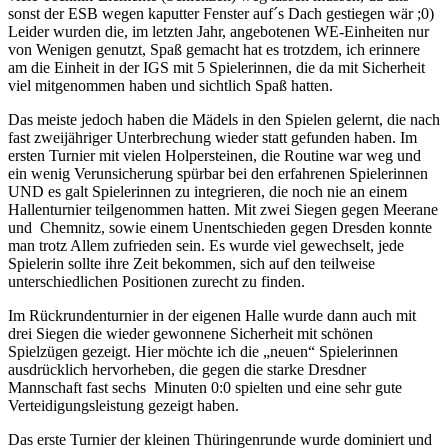
sonst der ESB wegen kaputter Fenster auf´s Dach gestiegen wär ;0)
Leider wurden die, im letzten Jahr, angebotenen WE-Einheiten nur
von Wenigen genutzt, Spaß gemacht hat es trotzdem, ich erinnere
am die Einheit in der IGS mit 5 Spielerinnen, die da mit Sicherheit
viel mitgenommen haben und sichtlich Spaß hatten.
Das meiste jedoch haben die Mädels in den Spielen gelernt, die nach
fast zweijähriger Unterbrechung wieder statt gefunden haben. Im
ersten Turnier mit vielen Holpersteinen, die Routine war weg und
ein wenig Verunsicherung spürbar bei den erfahrenen Spielerinnen
UND es galt Spielerinnen zu integrieren, die noch nie an einem
Hallenturnier teilgenommen hatten. Mit zwei Siegen gegen Meerane
und Chemnitz, sowie einem Unentschieden gegen Dresden konnte
man trotz Allem zufrieden sein. Es wurde viel gewechselt, jede
Spielerin sollte ihre Zeit bekommen, sich auf den teilweise
unterschiedlichen Positionen zurecht zu finden.
Im Rückrundenturnier in der eigenen Halle wurde dann auch mit
drei Siegen die wieder gewonnene Sicherheit mit schönen
Spielzügen gezeigt. Hier möchte ich die „neuen“ Spielerinnen
ausdrücklich hervorheben, die gegen die starke Dresdner
Mannschaft fast sechs Minuten 0:0 spielten und eine sehr gute
Verteidigungsleistung gezeigt haben.
Das erste Turnier der kleinen Thüringenrunde wurde dominiert und