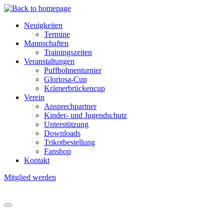
Direkt
zum
Neuigkeiten
Inhalt
Termine
Hauptnavigation
Mannschaften
Trainingszeiten
Veranstaltungen
Puffbohnenturnier
Gloriosa-Cup
Krämerbrückencup
Verein
Ansprechpartner
Kinder- und Jugendschutz
Unterstützung
Downloads
Trikotbestellung
Fanshop
Kontakt
Mitglied werden