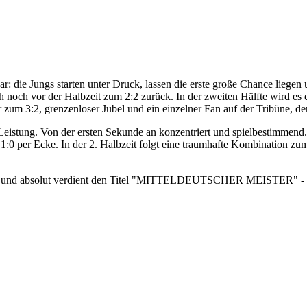
 die Jungs starten unter Druck, lassen die erste große Chance liegen 
ch vor der Halbzeit zum 2:2 zurück. In der zweiten Hälfte wird es ein
r zum 3:2, grenzenloser Jubel und ein einzelner Fan auf der Tribüne, der 
istung. Von der ersten Sekunde an konzentriert und spielbestimmend. 
m 1:0 per Ecke. In der 2. Halbzeit folgt eine traumhafte Kombination z
tolz und absolut verdient den Titel "MITTELDEUTSCHER MEISTER" - P