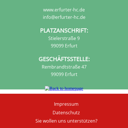
www.erfurter-hc.de
info@erfurter-hc.de
PLATZANSCHRIFT:
Stielerstraße 9
99099 Erfurt
GESCHÄFTSSTELLE:
Rembrandtstraße 47
99099 Erfurt
Fußzeile
Impressum
Datenschutz
Sie wollen uns unterstützen?