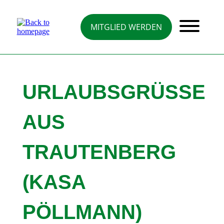
Direkt
zum
Inhalt
MITGLIED WERDEN
URLAUBSGRÜSSE A
US T
RAUTENBERG (
KASA P
ÖLLMANN)