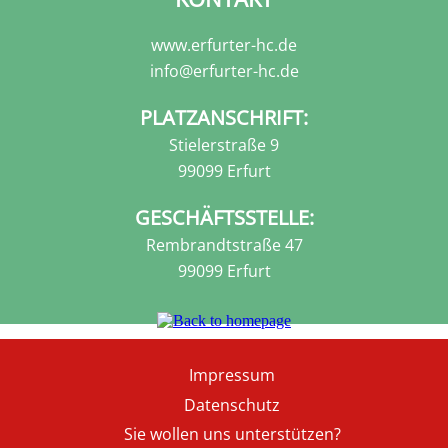
www.erfurter-hc.de
info@erfurter-hc.de
PLATZANSCHRIFT:
Stielerstraße 9
99099 Erfurt
GESCHÄFTSSTELLE:
Rembrandtstraße 47
99099 Erfurt
Fußzeile
Impressum
Datenschutz
Sie wollen uns unterstützen?