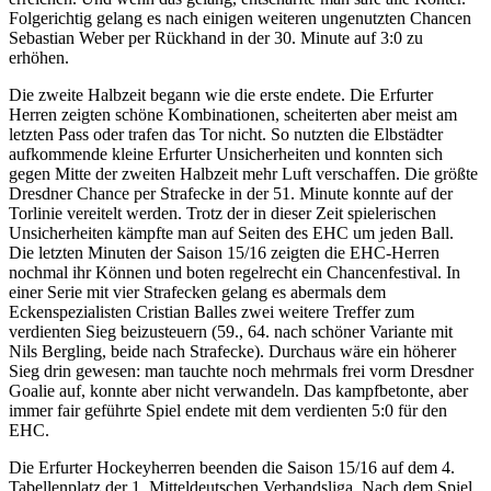
Folgerichtig gelang es nach einigen weiteren ungenutzten Chancen
Sebastian Weber per Rückhand in der 30. Minute auf 3:0 zu
erhöhen.
Die zweite Halbzeit begann wie die erste endete. Die Erfurter
Herren zeigten schöne Kombinationen, scheiterten aber meist am
letzten Pass oder trafen das Tor nicht. So nutzten die Elbstädter
aufkommende kleine Erfurter Unsicherheiten und konnten sich
gegen Mitte der zweiten Halbzeit mehr Luft verschaffen. Die größte
Dresdner Chance per Strafecke in der 51. Minute konnte auf der
Torlinie vereitelt werden. Trotz der in dieser Zeit spielerischen
Unsicherheiten kämpfte man auf Seiten des EHC um jeden Ball.
Die letzten Minuten der Saison 15/16 zeigten die EHC-Herren
nochmal ihr Können und boten regelrecht ein Chancenfestival. In
einer Serie mit vier Strafecken gelang es abermals dem
Eckenspezialisten Cristian Balles zwei weitere Treffer zum
verdienten Sieg beizusteuern (59., 64. nach schöner Variante mit
Nils Bergling, beide nach Strafecke). Durchaus wäre ein höherer
Sieg drin gewesen: man tauchte noch mehrmals frei vorm Dresdner
Goalie auf, konnte aber nicht verwandeln. Das kampfbetonte, aber
immer fair geführte Spiel endete mit dem verdienten 5:0 für den
EHC.
Die Erfurter Hockeyherren beenden die Saison 15/16 auf dem 4.
Tabellenplatz der 1. Mitteldeutschen Verbandsliga. Nach dem Spiel