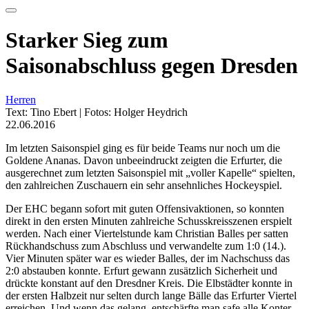
Starker Sieg zum
Saisonabschluss gegen Dresden
Herren
Text: Tino Ebert | Fotos: Holger Heydrich
22.06.2016
Im letzten Saisonspiel ging es für beide Teams nur noch um die
Goldene Ananas. Davon unbeeindruckt zeigten die Erfurter, die
ausgerechnet zum letzten Saisonspiel mit „voller Kapelle“ spielten,
den zahlreichen Zuschauern ein sehr ansehnliches Hockeyspiel.
Der EHC begann sofort mit guten Offensivaktionen, so konnten
direkt in den ersten Minuten zahlreiche Schusskreisszenen erspielt
werden. Nach einer Viertelstunde kam Christian Balles per satten
Rückhandschuss zum Abschluss und verwandelte zum 1:0 (14.).
Vier Minuten später war es wieder Balles, der im Nachschuss das
2:0 abstauben konnte. Erfurt gewann zusätzlich Sicherheit und
drückte konstant auf den Dresdner Kreis. Die Elbstädter konnte in
der ersten Halbzeit nur selten durch lange Bälle das Erfurter Viertel
erreichen. Und wenn das gelang, entschärfte man safe alle Konter.