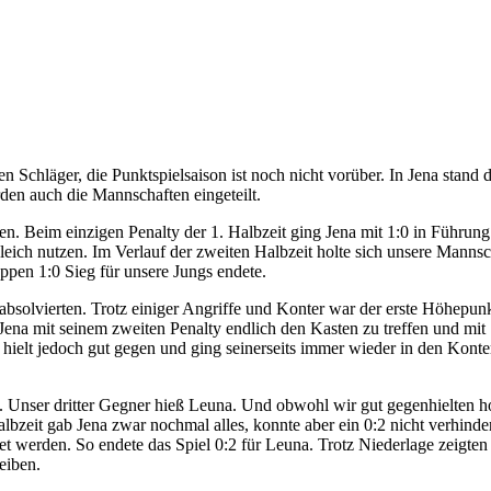
Schläger, die Punktspielsaison ist noch nicht vorüber. In Jena stand d
den auch die Mannschaften eingeteilt.
n. Beim einzigen Penalty der 1. Halbzeit ging Jena mit 1:0 in Führung
leich nutzen. Im Verlauf der zweiten Halbzeit holte sich unsere Mannsc
appen 1:0 Sieg für unsere Jungs endete.
 absolvierten. Trotz einiger Angriffe und Konter war der erste Höhepunk
s Jena mit seinem zweiten Penalty endlich den Kasten zu treffen und mi
hielt jedoch gut gegen und ging seinerseits immer wieder in den Konte
. Unser dritter Gegner hieß Leuna. Und obwohl wir gut gegenhielten ho
lbzeit gab Jena zwar nochmal alles, konnte aber ein 0:2 nicht verhind
t werden. So endete das Spiel 0:2 für Leuna. Trotz Niederlage zeigten 
eiben.