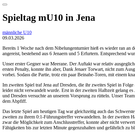
Spieltag mU10 in Jena
männliche U10
09.03.2026
Bereits 1 Woche nach dem Nibelungenturnier hieß es wieder ran an den 
angereist, bestehend aus 6 Jenaern und 5 Erfurtern. Entsprechend wur
Unser erster Gegner war Meerane. Der Auftakt war relativ ausgegliche
ersten Penalty, konnte ihn aber, Dank Jenaer Torwart, nicht zum Ausg
vorbei. Sodass die Partie, trotz ein paar Beinahe-Toren, mit einem kn
Im zweiten Spiel traf Jena auf Dresden, die ihr zweites Spiel in Folge
leider nicht verwandelt wurde. Erst in der zweiten Halbzeit gelang e
und Dresden versuchte an unserem Vorsprung zu rütteln. Unser Team 
dem Abpfiff.
Das letzte Spiel am heutigen Tag war gleichzeitig auch das Schwerste
zweiten zu ihrem 0:1-Führungstreffer verwandelten. In der zweiten Ha
zwar die Möglichkeit zum Anschlusstreffer, konnte aber nicht verwerte
Fähigkeiten bis zur letzten Minute gegenzuhalten und gefährlich zu bl