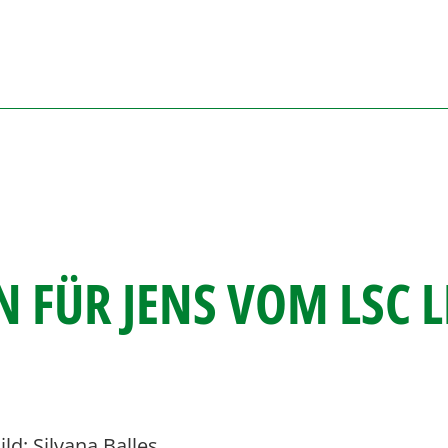
 FÜR JENS VOM LSC L
ld: Silvana Balles