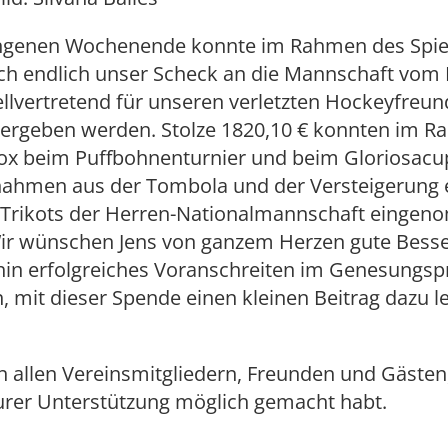
genen Wochenende konnte im Rahmen des Spiel
ch endlich unser Scheck an die Mannschaft vom
tellvertretend für unseren verletzten Hockeyfreun
übergeben werden. Stolze 1820,10 € konnten im 
x beim Puffbohnenturnier und beim Gloriosacu
nahmen aus der Tombola und der Versteigerung 
n Trikots der Herren-Nationalmannschaft einge
ir wünschen Jens von ganzem Herzen gute Bess
rhin erfolgreiches Voranschreiten im Genesungsp
, mit dieser Spende einen kleinen Beitrag dazu le
 allen Vereinsmitgliedern, Freunden und Gästen,
urer Unterstützung möglich gemacht habt.