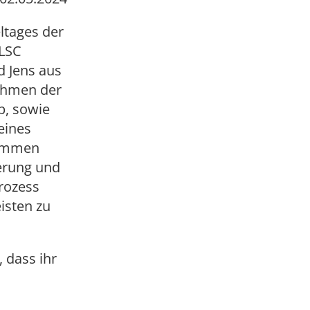
tages der
 LSC
d Jens aus
Rahmen der
p, sowie
eines
nommen
erung und
rozess
isten zu
 dass ihr