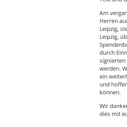
Am vergan
Herren au
Leipzig, s
Leipzig, 
Spendenbo
durch Ein
signierte
werden. W
ein weite
und hoffen
können.
Wir danken
dies mit e