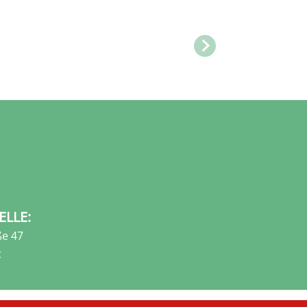
ELLE:
e 47
t