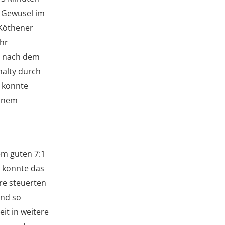
m Gewusel im
 Köthener
ehr
il nach dem
nalty durch
r konnte
einem
em guten 7:1
l konnte das
re steuerten
und so
it in weitere