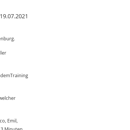
19.07.2021
enburg.
ler
l demTraining
welcher
o, Emil,
h 3 Minuten