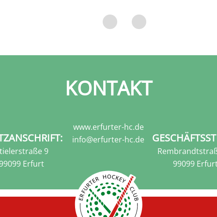
KONTAKT
www.erfurter-hc.de
TZANSCHRIFT:
GESCHÄFTSST
info@erfurter-hc.de
tielerstraße 9
Rembrandtstraß
99099 Erfurt
99099 Erfur