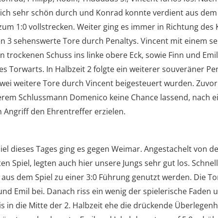
 sich sehr schön durch und Konrad konnte verdient aus de
zum 1:0 vollstrecken. Weiter ging es immer in Richtung des
ten 3 sehenswerte Tore durch Penaltys. Vincent mit einem s
 trockenen Schuss ins linke obere Eck, sowie Finn und Em
s Torwarts. In Halbzeit 2 folgte ein weiterer souveräner Pe
zwei weitere Tore durch Vincent beigesteuert wurden. Zuvo
erem Schlussmann Domenico keine Chance lassend, nach 
 Angriff den Ehrentreffer erzielen.
piel dieses Tages ging es gegen Weimar. Angestachelt von d
en Spiel, legten auch hier unsere Jungs sehr gut los. Schnel
aus dem Spiel zu einer 3:0 Führung genutzt werden. Die To
 und Emil bei. Danach riss ein wenig der spielerische Faden 
is in die Mitte der 2. Halbzeit ehe die drückende Überlegenhe