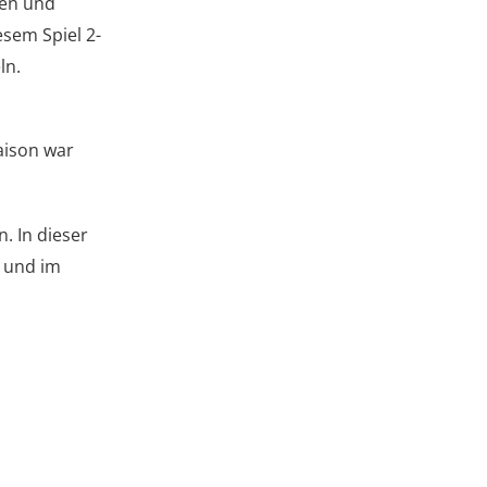
hen und
esem Spiel 2-
ln.
Saison war
. In dieser
g und im