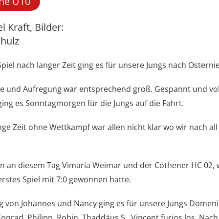
he U10
l Kraft, Bilder:
chulz
piel nach langer Zeit ging es für unsere Jungs nach Osterni
de und Aufregung war entsprechend groß. Gespannt und vol
ing es Sonntagmorgen für die Jungs auf die Fahrt.
nge Zeit ohne Wettkampf war allen nicht klar wo wir nach al
n an diesem Tag Vimaria Weimar und der Cöthener HC 02, 
erstes Spiel mit 7:0 gewonnen hatte.
g von Johannes und Nancy ging es für unsere Jungs Domenic
Konrad, Philipp, Robin, Thaddäus S., Vincent furios los. Nac