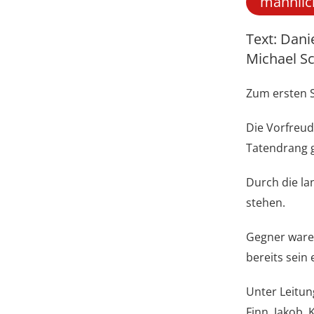
männlic
Text: Danie
Michael S
Zum ersten S
Die Vorfreu
Tatendrang g
Durch die la
stehen.
Gegner ware
bereits sein 
Unter Leitun
Finn, Jakob, 