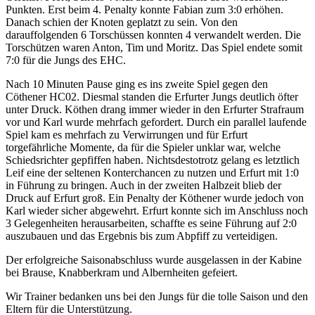
Punkten. Erst beim 4. Penalty konnte Fabian zum 3:0 erhöhen.
Danach schien der Knoten geplatzt zu sein. Von den
darauffolgenden 6 Torschüssen konnten 4 verwandelt werden. Die
Torschützen waren Anton, Tim und Moritz. Das Spiel endete somit
7:0 für die Jungs des EHC.
Nach 10 Minuten Pause ging es ins zweite Spiel gegen den
Cöthener HC02. Diesmal standen die Erfurter Jungs deutlich öfter
unter Druck. Köthen drang immer wieder in den Erfurter Strafraum
vor und Karl wurde mehrfach gefordert. Durch ein parallel laufende
Spiel kam es mehrfach zu Verwirrungen und für Erfurt
torgefährliche Momente, da für die Spieler unklar war, welche
Schiedsrichter gepfiffen haben. Nichtsdestotrotz gelang es letztlich
Leif eine der seltenen Konterchancen zu nutzen und Erfurt mit 1:0
in Führung zu bringen. Auch in der zweiten Halbzeit blieb der
Druck auf Erfurt groß. Ein Penalty der Köthener wurde jedoch von
Karl wieder sicher abgewehrt. Erfurt konnte sich im Anschluss noch
3 Gelegenheiten herausarbeiten, schaffte es seine Führung auf 2:0
auszubauen und das Ergebnis bis zum Abpfiff zu verteidigen.
Der erfolgreiche Saisonabschluss wurde ausgelassen in der Kabine
bei Brause, Knabberkram und Albernheiten gefeiert.
Wir Trainer bedanken uns bei den Jungs für die tolle Saison und den
Eltern für die Unterstützung.