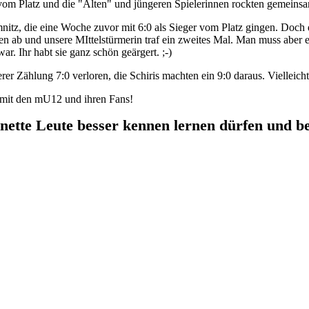
vom Platz und die "Alten" und jüngeren Spielerinnen rockten gemeins
itz, die eine Woche zuvor mit 6:0 als Sieger vom Platz gingen. Doc
nen ab und unsere MIttelstürmerin traf ein zweites Mal. Man muss aber 
r. Ihr habt sie ganz schön geärgert. ;-)
 Zählung 7:0 verloren, die Schiris machten ein 9:0 daraus. Vielleicht
 mit den mU12 und ihren Fans!
 nette Leute besser kennen lernen dürfen und b