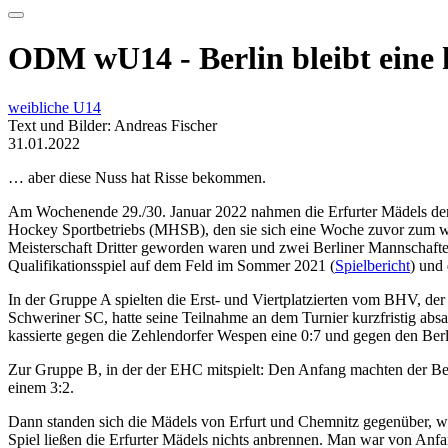
ODM wU14 - Berlin bleibt eine 
weibliche U14
Text und Bilder: Andreas Fischer
31.01.2022
… aber diese Nuss hat Risse bekommen.
Am Wochenende 29./30. Januar 2022 nahmen die Erfurter Mädels der U
Hockey Sportbetriebs (MHSB), den sie sich eine Woche zuvor zum wie
Meisterschaft Dritter geworden waren und zwei Berliner Mannschafte
Qualifikationsspiel auf dem Feld im Sommer 2021 (
Spielbericht
) und
In der Gruppe A spielten die Erst- und Viertplatzierten vom BHV, d
Schweriner SC, hatte seine Teilnahme an dem Turnier kurzfristig ab
kassierte gegen die Zehlendorfer Wespen eine 0:7 und gegen den Ber
Zur Gruppe B, in der der EHC mitspielt: Den Anfang machten der Be
einem 3:2.
Dann standen sich die Mädels von Erfurt und Chemnitz gegenüber, w
Spiel ließen die Erfurter Mädels nichts anbrennen. Man war von Anfan