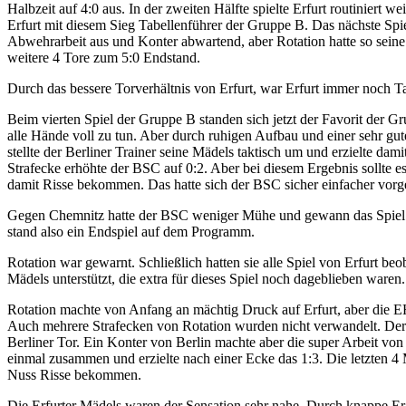
Halbzeit auf 4:0 aus. In der zweiten Hälfte spielte Erfurt routiniert
Erfurt mit diesem Sieg Tabellenführer der Gruppe B. Das nächste Spie
Abwehrarbeit aus und Konter abwartend, aber Rotation hatte so seine 
weitere 4 Tore zum 5:0 Endstand.
Durch das bessere Torverhältnis von Erfurt, war Erfurt immer noch Ta
Beim vierten Spiel der Gruppe B standen sich jetzt der Favorit der G
alle Hände voll zu tun. Aber durch ruhigen Aufbau und einer sehr gu
stellte der Berliner Trainer seine Mädels taktisch um und erzielte dam
Strafecke erhöhte der BSC auf 0:2. Aber bei diesem Ergebnis sollte 
damit Risse bekommen. Das hatte sich der BSC sicher einfacher vorges
Gegen Chemnitz hatte der BSC weniger Mühe und gewann das Spiel eb
stand also ein Endspiel auf dem Programm.
Rotation war gewarnt. Schließlich hatten sie alle Spiel von Erfurt b
Mädels unterstützt, die extra für dieses Spiel noch dageblieben waren.
Rotation machte von Anfang an mächtig Druck auf Erfurt, aber die EHC
Auch mehrere Strafecken von Rotation wurden nicht verwandelt. Der H
Berliner Tor. Ein Konter von Berlin machte aber die super Arbeit von 
einmal zusammen und erzielte nach einer Ecke das 1:3. Die letzten 4 M
Nuss Risse bekommen.
Die Erfurter Mädels waren der Sensation sehr nahe. Durch knappe Erge