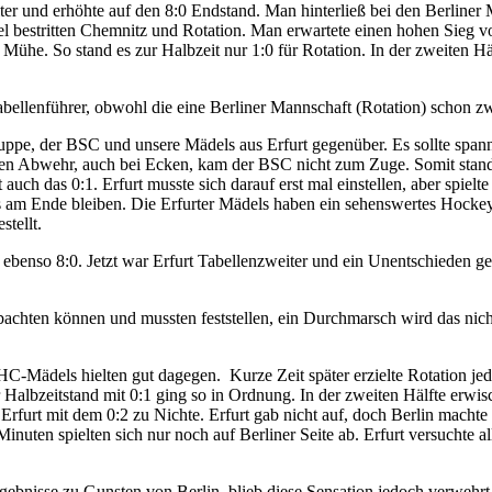
 weiter und erhöhte auf den 8:0 Endstand. Man hinterließ bei den Berli
l bestritten Chemnitz und Rotation. Man erwartete einen hohen Sieg vo
Mühe. So stand es zur Halbzeit nur 1:0 für Rotation. In der zweiten H
bellenführer, obwohl die eine Berliner Mannschaft (Rotation) schon zw
ruppe, der BSC und unsere Mädels aus Erfurt gegenüber. Es sollte spann
ten Abwehr, auch bei Ecken, kam der BSC nicht zum Zuge. Somit stand e
it auch das 0:1. Erfurt musste sich darauf erst mal einstellen, aber sp
es am Ende bleiben. Die Erfurter Mädels haben ein sehenswertes Hocke
tellt.
enso 8:0. Jetzt war Erfurt Tabellenzweiter und ein Unentschieden geg
eobachten können und mussten feststellen, ein Durchmarsch wird das ni
-Mädels hielten gut dagegen. Kurze Zeit später erzielte Rotation jedo
albzeitstand mit 0:1 ging so in Ordnung. In der zweiten Hälfte erwisc
Erfurt mit dem 0:2 zu Nichte. Erfurt gab nicht auf, doch Berlin machte 
inuten spielten sich nur noch auf Berliner Seite ab. Erfurt versuchte a
bnisse zu Gunsten von Berlin, blieb diese Sensation jedoch verwehrt. Di