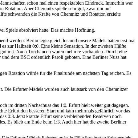
ner Mannschaften schon mal einen respektablen Eindruck. Immerhin war
n Rotation. Aber Chemnitz spielte sehr gut, zwar nur auf
älfte schwanden die Kräfte von Chemnitz und Rotation erzielte
ei Spiele absolviert hatte. Das machte Hoffnung.
end werden. Berlin legte gleich los und unsere Mädels hatten erst mal
s zur Halbzeit 0:0. Eine kleine Sensation. In der zweiten Hälfte
ielte gut mit. Auch Torchancen waren mehrere vorhanden. Durch eine
y und dem BSC ordentlich Paroli geboten. Eine Berliner Nuss hat
en Rotation würde für die Finalrunde am nächsten Tag reichen. Es
cht. Die Erfurter Mädels wurden auch lautstark von den Chemnitzer
ch im dritten Nachschuss das 1:0. Erfurt hielt weiter gut dagegen.
hte Erfurt den besseren Start und kam mehrmals gefährlich vor das
das 0:3. Jetzt kratzte Erfurt seine verbleibenden Reserven noch
lles. Es blieb am Ende beim 1:3. Auch hier hat die zweite Berliner
e Erfurter Mädels lieferten auf alle Fälle ihre besten Saisonspiele