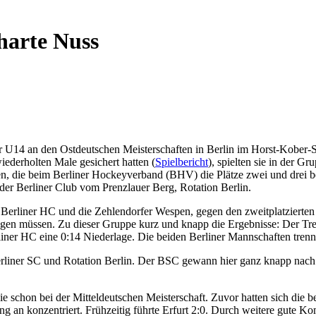
harte Nuss
14 an den Ostdeutschen Meisterschaften in Berlin im Horst-Kober-Spo
derholten Male gesichert hatten (
Spielbericht
), spielten sie in der 
n, die beim Berliner Hockeyverband (BHV) die Plätze zwei und drei be
 der Berliner Club vom Prenzlauer Berg, Rotation Berlin.
er Berliner HC und die Zehlendorfer Wespen, gegen den zweitplatzier
sagen müssen. Zu dieser Gruppe kurz und knapp die Ergebnisse: Der Tre
liner HC eine 0:14 Niederlage. Die beiden Berliner Mannschaften tren
rliner SC und Rotation Berlin. Der BSC gewann hier ganz knapp nach 
ie schon bei der Mitteldeutschen Meisterschaft. Zuvor hatten sich d
g an konzentriert. Frühzeitig führte Erfurt 2:0. Durch weitere gute K