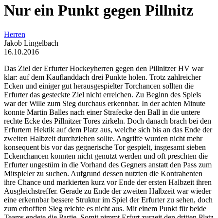
Nur ein Punkt gegen Pillnitz
Herren
Jakob Lingelbach
16.10.2016
Das Ziel der Erfurter Hockeyherren gegen den Pillnitzer HV war
klar: auf dem Kauflanddach drei Punkte holen. Trotz zahlreicher
Ecken und einiger gut herausgespielter Torchancen sollten die
Erfurter das gesteckte Ziel nicht erreichen. Zu Beginn des Spiels
war der Wille zum Sieg durchaus erkennbar. In der achten Minute
konnte Martin Balles nach einer Strafecke den Ball in die untere
rechte Ecke des Pillnitzer Tores zirkeln. Doch danach brach bei den
Erfurtern Hektik auf dem Platz aus, welche sich bis an das Ende der
zweiten Halbzeit durchziehen sollte. Angriffe wurden nicht mehr
konsequent bis vor das gegnerische Tor gespielt, insgesamt sieben
Eckenchancen konnten nicht genutzt werden und oft preschten die
Erfurter ungestüm in die Vorhand des Gegners anstatt den Pass zum
Mitspieler zu suchen. Aufgrund dessen nutzten die Kontrahenten
ihre Chance und markierten kurz vor Ende der ersten Halbzeit ihren
Ausgleichstreffer. Gerade zu Ende der zweiten Halbzeit war wieder
eine erkennbar bessere Struktur im Spiel der Erfurter zu sehen, doch
zum erhofften Sieg reichte es nicht aus. Mit einem Punkt für beide
Teams endete die Partie. Somit nimmt Erfurt zurzeit den dritten Platz