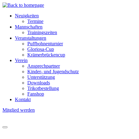
Direkt
zum
Neuigkeiten
Inhalt
Termine
Hauptnavigation
Mannschaften
Trainingszeiten
Veranstaltungen
Puffbohnenturnier
Gloriosa-Cup
Krämerbrückencup
Verein
Ansprechpartner
Kinder- und Jugendschutz
Unterstützung
Downloads
Trikotbestellung
Fanshop
Kontakt
Mitglied werden