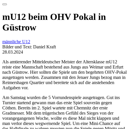
mU12 beim OHV Pokal in
Güstrow
männliche U12
Bilder und Text: Daniel Kraft
28.03.2024
Als amtierender Mitteldeutscher Meister der Altersklasse mU12
reiste eine Mannschaft bestehend aus Jungs aus Weimar und Erfurt
nach Güstrow. Hier sollten die Spiele um den begehrten OHV-Pokal
ausgetragen werden. Zusammen mit den Jenaer Jungs bezog man in
Reimershagen Quartier und bereitete sich auf die anstehenden
Aufgaben vor.
Am Samstag wurden die 5 Vorrundenspiele ausgetragen. Gut ins
Turnier startend gewann man das erste Spiel souverän gegen
Cöthen. Bereits im 2. Spiel wartete mit Chemnitz der erste
Gradmesser. Mit dem trügerischen Gefühl des Sieges von der
vorangegangenen Woche, wollte es diese Mal nicht klappen und
man verlor dieses wegweisende Spiel. Um eine Mini-Chance auf
das Halbfinale zu wahren mussten nun die Spiele gegen Müritz und