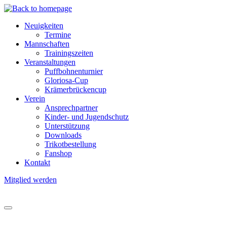
Direkt
zum
Neuigkeiten
Inhalt
Termine
Hauptnavigation
Mannschaften
Trainingszeiten
Veranstaltungen
Puffbohnenturnier
Gloriosa-Cup
Krämerbrückencup
Verein
Ansprechpartner
Kinder- und Jugendschutz
Unterstützung
Downloads
Trikotbestellung
Fanshop
Kontakt
Mitglied werden