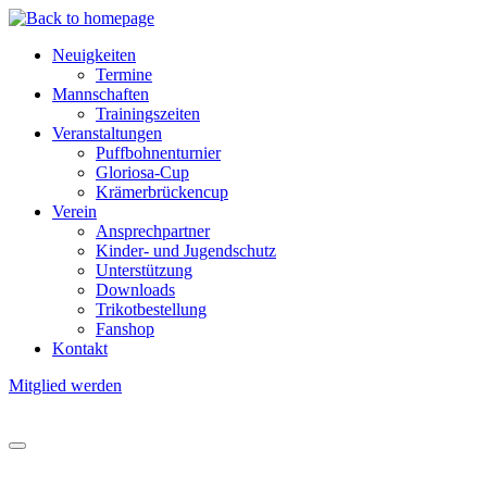
Direkt
zum
Neuigkeiten
Inhalt
Termine
Hauptnavigation
Mannschaften
Trainingszeiten
Veranstaltungen
Puffbohnenturnier
Gloriosa-Cup
Krämerbrückencup
Verein
Ansprechpartner
Kinder- und Jugendschutz
Unterstützung
Downloads
Trikotbestellung
Fanshop
Kontakt
Mitglied werden