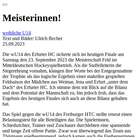
Meisterinnen!
weibliche U14
Text und Bilder: Ulrich Becher
25.09.2023
Die wU14 des Erfurter HC sicherte sich im heutigen Finale am
Samstag den 23. September 2023 die Meisterschaft Feld im
Mitteldeutschen Hockeyspielbetrieb. Als die Staffelleiterin die
Siegerehrung vornahm, klangen ihre Worte bei der Entgegennahme
der Trophäe als das logische Ergebnis einer makellos gespielten
Feldsaison der Mädchen aus Weimar, Jena und Erfurt „unter dem
Dach“ des Erfurter HC. Ich stimme dem mit Blick auf die Bilanz
und dem Potential der Mannschaft zu, bin jedoch froh, dass das
Ergebnis des heutigen Finales sich auch an diese Bilanz gehalten
hat.
Das Spiel gegen die wU14 des Freiburger HTC stellte erneut einen
Belastungstest für alle Beteiligten dar. Die Spielerinnen,
Schiedsrichter, Trainer und Zuschauer durchlebten eine spannende
und lange Zeit offene Partie. Zwar war überwiegend das Team aus
Thüringen spielbestimmend, jedoch kamen auch die Freibergerinnen