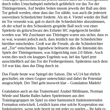
durch tolles Umschaltspiel mehrfach gefährlich vor das Tor der
Thüringerinnen. Auf beiden Seiten musste jeweils der Ball aus dem
Tor geholt werden, ohne dass das Tor zählte, was auch die jederzeit
souveränen Schiedsrichter forderte. Als im 4. Viertel wieder der Ball
im Tor versenkt war, galt es durch die Schiedsrichter abzustimmen,
ob der scharf in den Schusskreis gespielte Ball noch von einer
Spielerin im grün/schwarz des Erfurter HC regelgerecht berührt
worden war. Wir Zuschauer aus Thüringen waren uns sicher, dass es
so war, wussten jedoch auch, dass letztlich nur die Schiedsrichter
hierüber entscheiden. Groß war die Freude, als die Schiedsrichter
auf „Tor“ entschieden. Irgendwie befeuerte dies die Intensität des
Spiels der Thüringerinnen, was folgerichtig zum 2:0 führte. Auch
wenn dies noch ein knappes Ergebnis war, lief das Spiel jetzt
ausschließlich auf das Tor der Freibergerinnen. Spätestens nach dem
3:0 war klar, dass das Ding durch ist.
Das Finale heute war Spiegel der Saison. Die wU14 hat ehrlich
geschuftet, nie einen Gegner unterschätzt und dabei ihr Potential
ausgeschöpft. Der Titel geht insoweit klar – Gratulation Mädels!
Gratulation auch an das Trainerteam! Anabel Möllmann, Norman
Wiede und Martin Balles haben Spielerinnen aus drei
Trainingsgruppen im Spiel zu einer harmonisch funktionierenden
Formation entwickelt. Letztlich kann eine solche Kooperation nur
funktionieren, wenn jede bereit ist mit jeder zu spielen – Ihr habt es