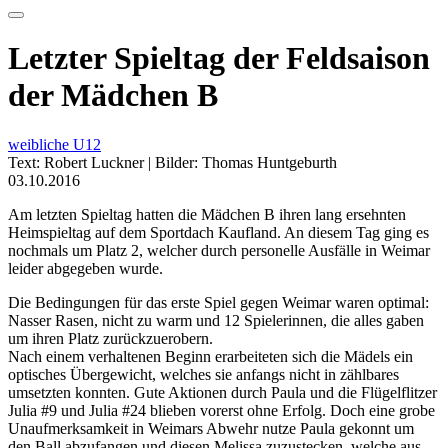
Letzter Spieltag der Feldsaison
der Mädchen B
weibliche U12
Text: Robert Luckner | Bilder: Thomas Huntgeburth
03.10.2016
Am letzten Spieltag hatten die Mädchen B ihren lang ersehnten
Heimspieltag auf dem Sportdach Kaufland. An diesem Tag ging es
nochmals um Platz 2, welcher durch personelle Ausfälle in Weimar
leider abgegeben wurde.
Die Bedingungen für das erste Spiel gegen Weimar waren optimal:
Nasser Rasen, nicht zu warm und 12 Spielerinnen, die alles gaben
um ihren Platz zurückzuerobern.
Nach einem verhaltenen Beginn erarbeiteten sich die Mädels ein
optisches Übergewicht, welches sie anfangs nicht in zählbares
umsetzten konnten. Gute Aktionen durch Paula und die Flügelflitzer
Julia #9 und Julia #24 blieben vorerst ohne Erfolg. Doch eine grobe
Unaufmerksamkeit in Weimars Abwehr nutze Paula gekonnt um
den Ball abzufangen und diesen Melissa zuzustecken, welche aus