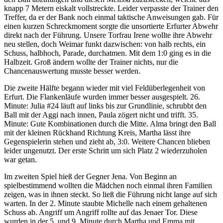
knapp 7 Metern eiskalt vollstreckte. Leider verpasste der Trainer den
Treffer, da er der Bank noch einmal taktische Anweisungen gab. Für
einen kurzen Schreckmoment sorgte die unsortierte Erfurter Abwehr
direkt nach der Führung. Unsere Torfrau Irene wollte ihre Abwehr
neu stellen, doch Weimar funkt dazwischen: von halb rechts, ein
Schuss, halbhoch, Parade, durchatmen. Mit dem 1:0 ging es in die
Halbzeit. Groß ändern wollte der Trainer nichts, nur die
Chancenauswertung musste besser werden.
Die zweite Hälfte begann wieder mit viel Feldüberlegenheit von
Erfurt. Die Flankenläufe wurden immer besser ausgespielt. 26.
Minute: Julia #24 läuft auf links bis zur Grundlinie, schrubbt den
Ball mit der Aggi nach innen, Paula zögert nicht und trifft. 35.
Minute: Gute Kombinationen durch die Mitte. Alma bringt den Ball
mit der kleinen Rückhand Richtung Kreis, Martha lässt ihre
Gegenspielerin stehen und zieht ab, 3:0. Weitere Chancen blieben
leider ungenutzt. Der erste Schritt um sich Platz 2 wiederzuholen
war getan.
Im zweiten Spiel hieß der Gegner Jena. Von Beginn an
spielbestimmend wollten die Mädchen noch einmal ihren Familien
zeigen, was in ihnen steckt. So ließ die Führung nicht lange auf sich
warten. In der 2. Minute staubte Michelle nach einem gehaltenen
Schuss ab. Angriff um Angriff rollte auf das Jenaer Tor. Diese
wurden in der 5. und 9. Minute durch Martha und Emma mit