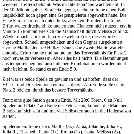
weiteren Treffern belohnt. Was machte Jena? Sie wachten auf. In
der 10. Minute gab es Strafecke gegen, nachdem Irene einen Ball
unglücklich hoch gegen eine Gegenspielerin abgewehrt hatte. Die
Ecke kam scharf nach unten links, aber kein Problem für Irene.
Erfurt weiter drückend, konnte erneute Chancen nicht nutzen, erst in
Minute 15 kombinierte sich die Mannschaft durch Melissa zum 4:0.
Wieder unachtsam kam Jena zur zweiten Ecke, diese wurde
abgewehrt. Schnell umgeschalten und den Gegner ausgekontert
erzielte Martha den 5:0 Halbzeitstand. Die zweite Hälfte war eher
eintönig. Erfurt rannte und rannte um das Torverhältnis für Platz 2
noch etwas zu verbessern. Aber alles half nichts. Die Bemühungen
aus temporeichen und ansehnlichen Kombinationen wurden nicht
mehr belohnt. So stand es am Ende 5:0.
Ziel war es beide Spiele zu gewinnen und zu hoffen, dass der
HCLG und Dresden noch einmal stolpern. Am Ende sollte es für
Platz 2 reichen, durch das bessere Torverhältnis.
Fazit: eine gute Saison geht zu Ende. Mit 20:6 Toren, 6 zu Null
Spielen und Platz 2 am Ende der Feldsaison, können die Mädchen
B stolz auf sich sein und mit viel Selbstvertrauen in die Hallensaison
starten.
Spielerinnen: Irene (Tor), Martha (3x), Alma, Jolanthe, Julia H.,
Julia R., Elisabeth, Paula (1x), Emma (1x), Lotta, Melissa (2x),