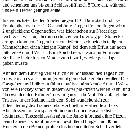
und schenkten uns bis zum Schlusspfiff noch 5 Tore ein, während
uns kein Treffer gelingen sollte.
In den nächsten beiden Spielen gegen TEC Darmstadt und TG
Frankenthal war der EHC ebenbürtig. Gegen Erstere fingen wir uns
2 unglückliche Gegentreffer, was leider schon zur Niederlage
reichte, da wir nur, aber immerhin, einen Torerfolg per Strafecke
erringen konnten. Gegen Letztere lieferten sich beide beteiligten
Mannschaften einen hitzigen Kampf, bei dem sich Erfurt auf noch
bitterere Art und Weise als im Spiel davor, diesmal in Form einer
Strafecke in der letzten Minute zum 0 zu 1, wieder geschlagen
geben musste.
Ähnlich dem Einstieg verlief auch der Schlussakt des Tages nicht
so, wie man es aus Thüringer Sicht gerne hätte erleben wollen. Die
Gastgeber aus Heilbronn führten auf beeindruckende Art und Weise
vor, wie Hockey schon in diesem Alter praktiziert werden kann, und
überwanden den Erfurter Torwart ganze acht Mal. Die anfängliche
Tristesse in der Kabine nach dem Spiel wandelte sich zur
Erleichterung des Trainers relativ schnell in Vorfreude auf das
Abendessen um. Zu später Stunde und zum diesmal selbst
bestimmten Tagesschlussakt aßen die Jungs inbrünstig ihre Pizzen
beim Italiener, woraufhin sie mit gestilltem Hunger und 80min
Hockey in den Beinen problemlos in einen tiefen Schlaf verfielen.