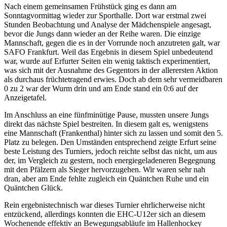
Nach einem gemeinsamen Frühstück ging es dann am
Sonntagvormittag wieder zur Sporthalle. Dort war erstmal zwei
Stunden Beobachtung und Analyse der Mädchenspiele angesagt,
bevor die Jungs dann wieder an der Reihe waren. Die einzige
Mannschaft, gegen die es in der Vorrunde noch anzutreten galt, war
SAFO Frankfurt. Weil das Ergebnis in diesem Spiel unbedeutend
war, wurde auf Erfurter Seiten ein wenig taktisch experimentiert,
was sich mit der Ausnahme des Gegentors in der allerersten Aktion
als durchaus früchtetragend erwies. Doch ab dem sehr vermeidbaren
0 zu 2 war der Wurm drin und am Ende stand ein 0:6 auf der
Anzeigetafel.
Im Anschluss an eine fünfminütige Pause, mussten unsere Jungs
direkt das nächste Spiel bestreiten. In diesem galt es, wenigstens
eine Mannschaft (Frankenthal) hinter sich zu lassen und somit den 5.
Platz zu belegen. Den Umständen entsprechend zeigte Erfurt seine
beste Leistung des Turniers, jedoch reichte selbst das nicht, um aus
der, im Vergleich zu gestern, noch energiegeladeneren Begegnung
mit den Pfälzern als Sieger hervorzugehen. Wir waren sehr nah
dran, aber am Ende fehlte zugleich ein Quäntchen Ruhe und ein
Quäntchen Glück.
Rein ergebnistechnisch war dieses Turnier ehrlicherweise nicht
entzückend, allerdings konnten die EHC-U12er sich an diesem
Wochenende effektiv an Bewegungsabläufe im Hallenhockey