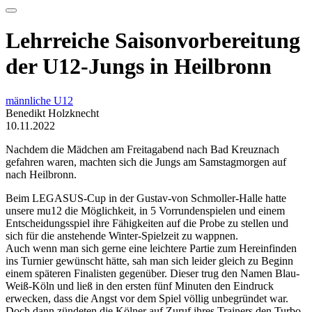
Lehrreiche Saisonvorbereitung
der U12-Jungs in Heilbronn
männliche U12
Benedikt Holzknecht
10.11.2022
Nachdem die Mädchen am Freitagabend nach Bad Kreuznach
gefahren waren, machten sich die Jungs am Samstagmorgen auf
nach Heilbronn.
Beim LEGASUS-Cup in der Gustav-von Schmoller-Halle hatte
unsere mu12 die Möglichkeit, in 5 Vorrundenspielen und einem
Entscheidungsspiel ihre Fähigkeiten auf die Probe zu stellen und
sich für die anstehende Winter-Spielzeit zu wappnen.
Auch wenn man sich gerne eine leichtere Partie zum Hereinfinden
ins Turnier gewünscht hätte, sah man sich leider gleich zu Beginn
einem späteren Finalisten gegenüber. Dieser trug den Namen Blau-
Weiß-Köln und ließ in den ersten fünf Minuten den Eindruck
erwecken, dass die Angst vor dem Spiel völlig unbegründet war.
Doch dann zündeten die Kölner auf Zuruf ihres Trainers den Turbo