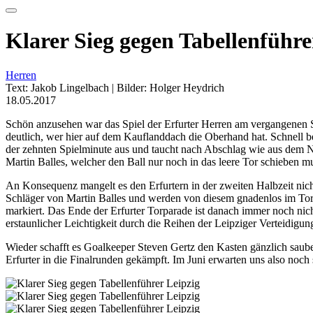
Klarer Sieg gegen Tabellenführe
Herren
Text: Jakob Lingelbach | Bilder: Holger Heydrich
18.05.2017
Schön anzusehen war das Spiel der Erfurter Herren am vergangenen S
deutlich, wer hier auf dem Kauflanddach die Oberhand hat. Schnell bew
der zehnten Spielminute aus und taucht nach Abschlag wie aus dem Ni
Martin Balles, welcher den Ball nur noch in das leere Tor schieben m
An Konsequenz mangelt es den Erfurtern in der zweiten Halbzeit nic
Schläger von Martin Balles und werden von diesem gnadenlos im Tor de
markiert. Das Ende der Erfurter Torparade ist danach immer noch nich
erstaunlicher Leichtigkeit durch die Reihen der Leipziger Verteidigun
Wieder schafft es Goalkeeper Steven Gertz den Kasten gänzlich sauber
Erfurter in die Finalrunden gekämpft. Im Juni erwarten uns also noc