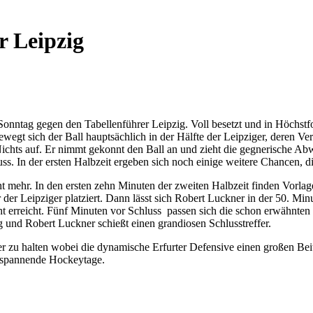
r Leipzig
onntag gegen den Tabellenführer Leipzig. Voll besetzt und in Höchstf
egt sich der Ball hauptsächlich in der Hälfte der Leipziger, deren Ver
chts auf. Er nimmt gekonnt den Ball an und zieht die gegnerische Abweh
uss. In der ersten Halbzeit ergeben sich noch einige weitere Chancen, 
ht mehr. In den ersten zehn Minuten der zweiten Halbzeit finden Vorl
r Leipziger platziert. Dann lässt sich Robert Luckner in der 50. Minu
t erreicht. Fünf Minuten vor Schluss passen sich die schon erwähnten 
g und Robert Luckner schießt einen grandiosen Schlusstreffer.
 zu halten wobei die dynamische Erfurter Defensive einen großen Beitra
h spannende Hockeytage.