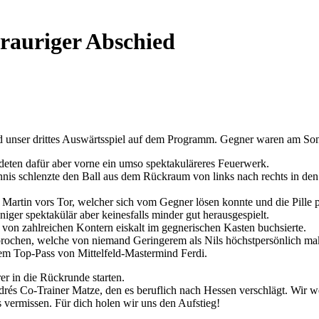
trauriger Abschied
tand unser drittes Auswärtsspiel auf dem Programm. Gegner waren am S
ündeten dafür aber vorne ein umso spektakuläreres Feuerwerk.
nnis schlenzte den Ball aus dem Rückraum von links nach rechts in den
 Martin vors Tor, welcher sich vom Gegner lösen konnte und die Pille p
ger spektakülär aber keinesfalls minder gut herausgespielt.
n von zahlreichen Kontern eiskalt im gegnerischen Kasten buchsierte.
rochen, welche von niemand Geringerem als Nils höchstpersönlich mak
nem Top-Pass von Mittelfeld-Mastermind Ferdi.
er in die Rückrunde starten.
Andrés Co-Trainer Matze, den es beruflich nach Hessen verschlägt. Wir
 vermissen. Für dich holen wir uns den Aufstieg!