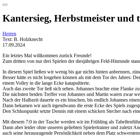
Kantersieg, Herbstmeister und 
Herren
Text: B. Holzknecht
17.09.2024
Ein letztes Mal willkommen zurück Freunde!
Zum dritten von nur drei Spielen der diesjährigen Feld-Hinrunde s
In diesem Spiel ließen wir wenig bis gar nichts hinten anbrennen, z
Besser hätte es nicht losgehen können als mit dem Tor des Jahres: De
einem Volley in die lange Ecke katapultierte.
Auch das zweite Tor ließ sich sehen. Johannes brachte eine Flanke zu
Die nächsten beiden Treffer von Johannes und Martin waren zwar weni
Nach der Halbzeit dauerte es ein bisschen, bis endlich Johannes eine
Dann bekamen wir auch irgendwann die erste Ecke des Spiels zugesp
Den Schlusspunkt setzte Dennis mit einem schicken Stecher nach ei
Mit diesem 7:0 in der Tasche werden wir im Frühling als Tabellenführ
Dann aber leider ohne unseren geliebten Spielertrainer und zuletzt 
auch seine herausragende Persönlichkeit neben dem Platz schwerstens