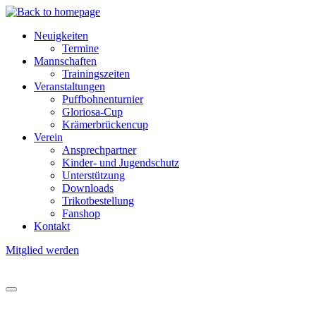
Direkt
zum
Neuigkeiten
Inhalt
Termine
Hauptnavigation
Mannschaften
Trainingszeiten
Veranstaltungen
Puffbohnenturnier
Gloriosa-Cup
Krämerbrückencup
Verein
Ansprechpartner
Kinder- und Jugendschutz
Unterstützung
Downloads
Trikotbestellung
Fanshop
Kontakt
Mitglied werden