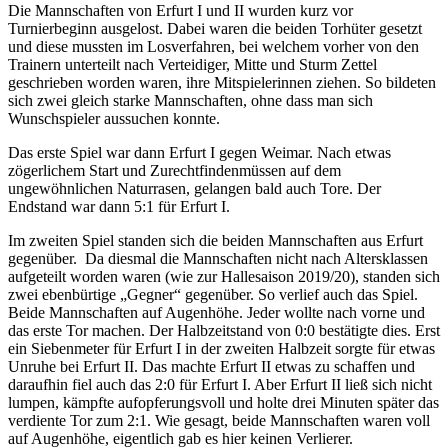
Die Mannschaften von Erfurt I und II wurden kurz vor
Turnierbeginn ausgelost. Dabei waren die beiden Torhüter gesetzt
und diese mussten im Losverfahren, bei welchem vorher von den
Trainern unterteilt nach Verteidiger, Mitte und Sturm Zettel
geschrieben worden waren, ihre Mitspielerinnen ziehen. So bildeten
sich zwei gleich starke Mannschaften, ohne dass man sich
Wunschspieler aussuchen konnte.
Das erste Spiel war dann Erfurt I gegen Weimar. Nach etwas
zögerlichem Start und Zurechtfindenmüssen auf dem
ungewöhnlichen Naturrasen, gelangen bald auch Tore. Der
Endstand war dann 5:1 für Erfurt I.
Im zweiten Spiel standen sich die beiden Mannschaften aus Erfurt
gegenüber. Da diesmal die Mannschaften nicht nach Altersklassen
aufgeteilt worden waren (wie zur Hallesaison 2019/20), standen sich
zwei ebenbürtige „Gegner“ gegenüber. So verlief auch das Spiel.
Beide Mannschaften auf Augenhöhe. Jeder wollte nach vorne und
das erste Tor machen. Der Halbzeitstand von 0:0 bestätigte dies. Erst
ein Siebenmeter für Erfurt I in der zweiten Halbzeit sorgte für etwas
Unruhe bei Erfurt II. Das machte Erfurt II etwas zu schaffen und
daraufhin fiel auch das 2:0 für Erfurt I. Aber Erfurt II ließ sich nicht
lumpen, kämpfte aufopferungsvoll und holte drei Minuten später das
verdiente Tor zum 2:1. Wie gesagt, beide Mannschaften waren voll
auf Augenhöhe, eigentlich gab es hier keinen Verlierer.