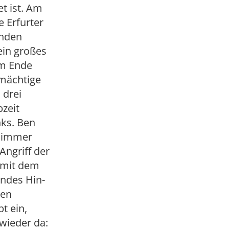
et ist. Am
e Erfurter
enden
ein großes
am Ende
 mächtige
 drei
bzeit
nks. Ben
e immer
Angriff der
r mit dem
endes Hin-
ten
t ein,
 wieder da: