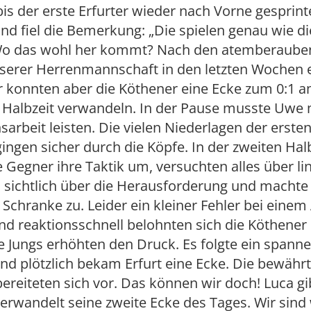
bis der erste Erfurter wieder nach Vorne gesprint
and fiel die Bemerkung: „Die spielen genau wie di
Wo das wohl her kommt? Nach den atemberaub
nserer Herrenmannschaft in den letzten Wochen 
r konnten aber die Köthener eine Ecke zum 0:1 
n Halbzeit verwandeln. In der Pause musste Uwe
sarbeit leisten. Die vielen Niederlagen der ersten
gingen sicher durch die Köpfe. In der zweiten Hal
ie Gegner ihre Taktik um, versuchten alles über li
h sichtlich über die Herausforderung und macht
 Schranke zu. Leider ein kleiner Fehler bei einem 
und reaktionsschnell belohnten sich die Köthene
e Jungs erhöhten den Druck. Es folgte ein spann
nd plötzlich bekam Erfurt eine Ecke. Die bewähr
ereiteten sich vor. Das können wir doch! Luca gib
erwandelt seine zweite Ecke des Tages. Wir sind