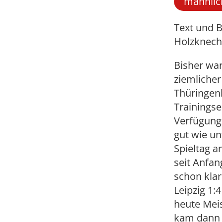
männlic
Text und B
Holzknech
Bisher war
ziemliche
Thüringen
Trainings
Verfügung 
gut wie un
Spieltag 
seit Anfang
schon klar
Leipzig 1:
heute Meis
kam dann d