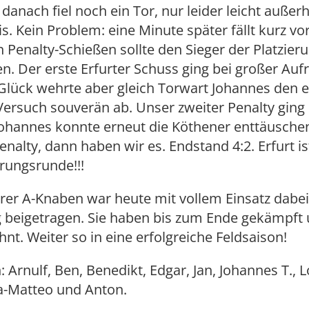
h danach fiel noch ein Tor, nur leider leicht auße
s. Kein Problem: eine Minute später fällt kurz vo
in Penalty-Schießen sollte den Sieger der Platzie
n. Der erste Erfurter Schuss ging bei großer Auf
Glück wehrte aber gleich Torwart Johannes den e
ersuch souverän ab. Unser zweiter Penalty ging
Johannes konnte erneut die Köthener enttäusche
enalty, dann haben wir es. Endstand 4:2. Erfurt is
erungsrunde!!!
rer A-Knaben war heute mit vollem Einsatz dabei,
 beigetragen. Sie haben bis zum Ende gekämpft 
hnt. Weiter so in eine erfolgreiche Feldsaison!
: Arnulf, Ben, Benedikt, Edgar, Jan, Johannes T., 
a-Matteo und Anton.