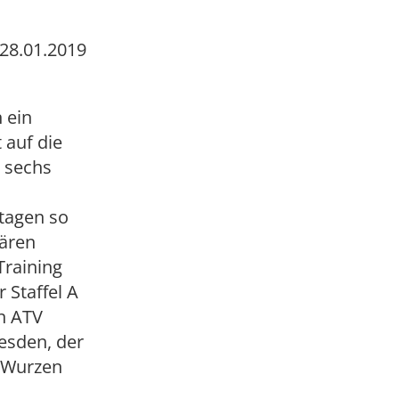
28.01.2019
 ein
 auf die
 sechs
ltagen so
lären
Training
r Staffel A
en ATV
resden, der
n Wurzen