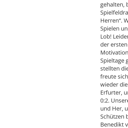
gehalten, 
Spielfeldr
Herren“. 
Spielen u
Lob! Leide
der erste
Motivation
Spieltage 
stellten d
freute sic
wieder die
Erfurter, 
0:2. Unser
und Her, u
Schützen b
Benedikt v