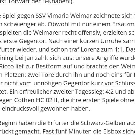
st Torwart der B-Knaben!).
 Spiel gegen SSV Vimaria Weimar zeichnete sich f
ch schwieriger ab. Obwohl mit nur einem Ersatz
 spielten die Weimarer recht offensiv, erzielten sc
as erste Gegentor. Nach einer kurzen Unruhe sa
rfurter wieder, und schon traf Lorenz zum 1:1. Da
aining bei Jan zahlt sich aus: unsere Angriffe wu
 Ricco lief zur Bestform auf und brachte den Wei
Platzen: zwei Tore durch ihn und noch eins für
r nicht vom unnötigen Gegentor kurz vor Schlus
et. Ein erfreulicher zweiter Tagessieg: 4:2 und ab
egen Cöthen HC 02 II, die ihre ersten Spiele ohne
 eindrucksvoll gewonnen haben.
Beginn haben die Erfurter die Schwarz-Gelben au
rückt gemacht. Fast fünf Minuten die Eisbox sich