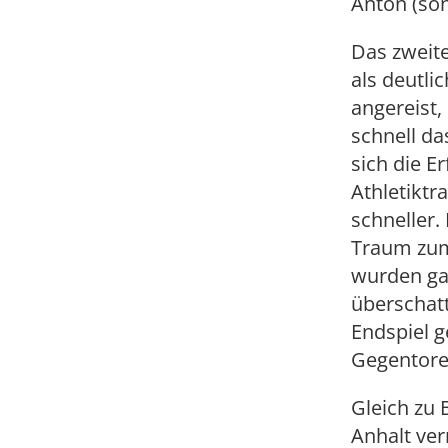
Anton (son
Das zweite
als deutli
angereist,
schnell d
sich die E
Athletiktr
schneller.
Traum zum 
wurden ga
überschatt
Endspiel g
Gegentore
Gleich zu 
Anhalt ver