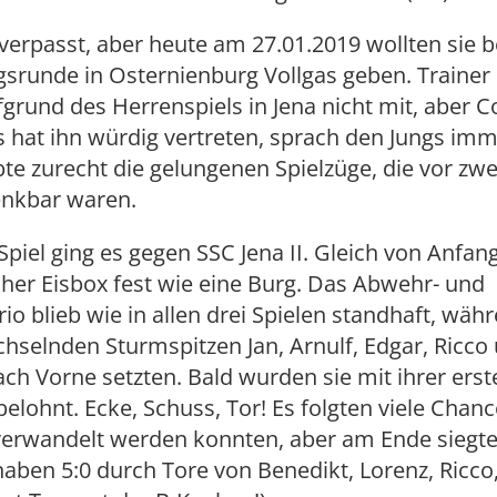
erpasst, aber heute am 27.01.2019 wollten sie b
gsrunde in Osternienburg Vollgas geben. Trainer
grund des Herrenspiels in Jena nicht mit, aber C
 hat ihn würdig vertreten, sprach den Jungs im
bte zurecht die gelungenen Spielzüge, die vor z
nkbar waren.
Spiel ging es gegen SSC Jena II. Gleich von Anfan
cher Eisbox fest wie eine Burg. Das Abwehr- und
trio blieb wie in allen drei Spielen standhaft, wäh
hselnden Sturmspitzen Jan, Arnulf, Edgar, Ricco
ch Vorne setzten. Bald wurden sie mit ihrer erst
belohnt. Ecke, Schuss, Tor! Es folgten viele Chanc
 verwandelt werden konnten, aber am Ende siegte
naben 5:0 durch Tore von Benedikt, Lorenz, Ricco