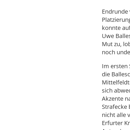
Endrunde v
Platzierun
konnte auf
Uwe Balles
Mut zu, lo
noch unde
Im ersten 
die Balles
Mittelfeld
sich abwec
Akzente na
Strafecke 
nicht alle
Erfurter K