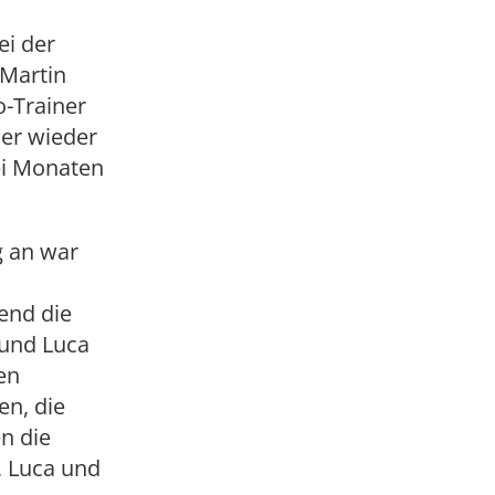
ei der
 Martin
o-Trainer
mer wieder
wei Monaten
g an war
rend die
 und Luca
en
en, die
n die
, Luca und