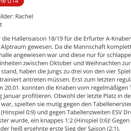
he U14
ilder: Rachel
t
 die Hallensaison 18/19 für die Erfurter A-Knaben
r Alptraum gewesen. Da die Mannschaft komplett
halle angewiesen war und diese nur für schlappe
einheiten zwischen Oktober und Weihnachten zur
stand, haben die Jungs zu drei von den vier Spie
trainiert antreten müssen. Erst zum letzten regu
am 20.01. konnten die Knaben vom regelmäßigen 
 Januar profitieren. Obwohl der letzte Platz in de
 war, spielten sie mutig gegen den Tabellenerst
4 (Hinspiel 0:9) und gegen Tabellenzweiten ESV D
ter wurde, ein knappes 1:2 (Hinspiel 0:6)! Gege
er heiß ersehnte erste Sieg der Saison (2:1).