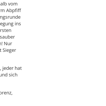
rhalb vom
rm Abpfiff
rungsrunde
regung ins
rsten
 sauber
n! Nur
t Sieger
 jeder hat
und sich
Lorenz,