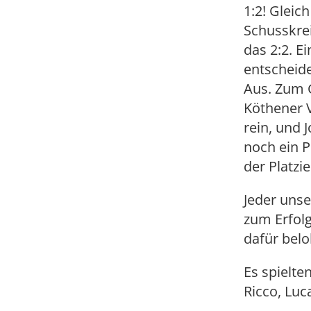
1:2! Gleic
Schusskrei
das 2:2. E
entscheide
Aus. Zum 
Köthener V
rein, und 
noch ein P
der Platzi
Jeder unse
zum Erfolg
dafür belo
Es spielten
Ricco, Luc