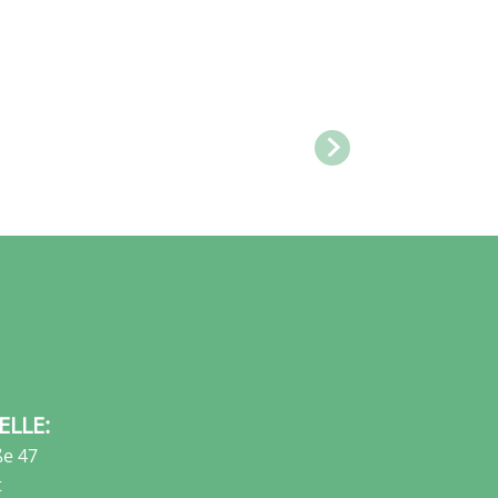
ELLE:
e 47
t