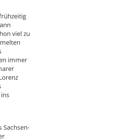
rühzeitig
mann
hon viel zu
mmelten
s
rden immer
marer
 Lorenz
s
 ins
s Sachsen-
er