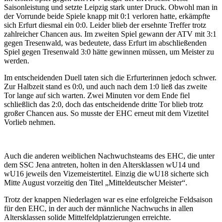
Saisonleistung und setzte Leipzig stark unter Druck. Obwohl man in
der Vorrunde beide Spiele knapp mit 0:1 verloren hatte, erkämpfte
sich Erfurt diesmal ein 0:0. Leider blieb der ersehnte Treffer trotz
zahlreicher Chancen aus. Im zweiten Spiel gewann der ATV mit 3:1
gegen Tresenwald, was bedeutete, dass Erfurt im abschließenden
Spiel gegen Tresenwald 3:0 hätte gewinnen müssen, um Meister zu
werden.
Im entscheidenden Duell taten sich die Erfurterinnen jedoch schwer.
Zur Halbzeit stand es 0:0, und auch nach dem 1:0 ließ das zweite
Tor lange auf sich warten. Zwei Minuten vor dem Ende fiel
schließlich das 2:0, doch das entscheidende dritte Tor blieb trotz
großer Chancen aus. So musste der EHC erneut mit dem Vizetitel
Vorlieb nehmen.
Auch die anderen weiblichen Nachwuchsteams des EHC, die unter
dem SSC Jena antreten, holten in den Altersklassen wU14 und
wU16 jeweils den Vizemeistertitel. Einzig die wU18 sicherte sich
Mitte August vorzeitig den Titel „Mitteldeutscher Meister“.
Trotz der knappen Niederlagen war es eine erfolgreiche Feldsaison
für den EHC, in der auch der männliche Nachwuchs in allen
Altersklassen solide Mittelfeldplatzierungen erreichte.