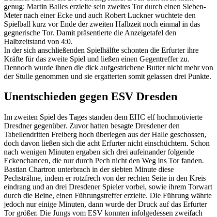
genug: Martin Balles erzielte sein zweites Tor durch einen Sieben-
Meter nach einer Ecke und auch Robert Luckner wuchtete den
Spielball kurz vor Ende der zweiten Halbzeit noch einmal in das
gegnerische Tor. Damit präsentierte die Anzeigetafel den
Halbzeitstand von 4:0.
In der sich anschließenden Spielhälfte schonten die Erfurter ihre
Kräfte für das zweite Spiel und ließen einen Gegentreffer zu.
Dennoch wurde ihnen die dick aufgestrichene Butter nicht mehr von
der Stulle genommen und sie ergatterten somit gelassen drei Punkte.
Unentschieden gegen ESV Dresden
Im zweiten Spiel des Tages standen dem EHC elf hochmotivierte
Dresdner gegenüber. Zuvor hatten besagte Dresdener den
Tabellendritten Freiberg hoch überlegen aus der Halle geschossen,
doch davon ließen sich die acht Erfurter nicht einschüchtern. Schon
nach wenigen Minuten ergaben sich drei aufeinander folgende
Eckenchancen, die nur durch Pech nicht den Weg ins Tor fanden.
Bastian Chartron unterbrach in der siebten Minute diese
Pechsträhne, indem er rotzfrech von der rechten Seite in den Kreis
eindrang und an drei Dresdener Spieler vorbei, sowie ihrem Torwart
durch die Beine, einen Führungstreffer erzielte. Die Führung währte
jedoch nur einige Minuten, dann wurde der Druck auf das Erfurter
Tor größer. Die Jungs vom ESV konnten infolgedessen zweifach