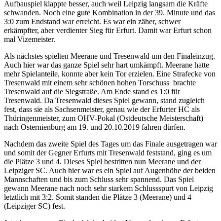
Aufbauspiel klappte besser, auch weil Leipzig langsam die Kräfte
schwanden. Noch eine gute Kombination in der 39. Minute und das
3:0 zum Endstand war erreicht. Es war ein zäher, schwer
erkämpfter, aber verdienter Sieg für Erfurt. Damit war Erfurt schon
mal Vizemeister.
Als nächstes spielten Meerane und Tresenwald um den Finaleinzug.
Auch hier war das ganze Spiel sehr hart umkämpft. Meerane hatte
mehr Spielanteile, konnte aber kein Tor erzielen. Eine Strafecke von
Tresenwald mit einem sehr schönen hohen Torschuss brachte
Tresenwald auf die Siegstraße. Am Ende stand es 1:0 für
Tresenwald. Da Tresenwald dieses Spiel gewann, stand zugleich
fest, dass sie als Sachsenmeister, genau wie der Erfurter HC als
Thüringenmeister, zum OHV-Pokal (Ostdeutsche Meisterschaft)
nach Osternienburg am 19. und 20.10.2019 fahren dürfen.
Nachdem das zweite Spiel des Tages um das Finale ausgetragen war
und somit der Gegner Erfurts mit Tresenwald feststand, ging es um
die Plätze 3 und 4. Dieses Spiel bestritten nun Meerane und der
Leipziger SC. Auch hier war es ein Spiel auf Augenhöhe der beiden
Mannschaften und bis zum Schluss sehr spannend. Das Spiel
gewann Meerane nach noch sehr starkem Schlussspurt von Leipzig
letztlich mit 3:2. Somit standen die Plätze 3 (Meerane) und 4
(Leipziger SC) fest.