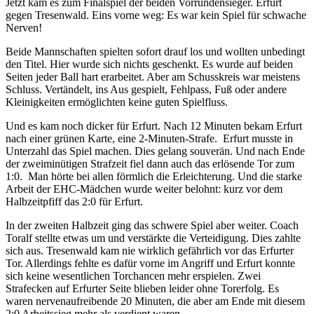
Jetzt kam es zum Finalspiel der beiden Vorrundensieger. Erfurt
gegen Tresenwald. Eins vorne weg: Es war kein Spiel für schwache
Nerven!
Beide Mannschaften spielten sofort drauf los und wollten unbedingt
den Titel. Hier wurde sich nichts geschenkt. Es wurde auf beiden
Seiten jeder Ball hart erarbeitet. Aber am Schusskreis war meistens
Schluss. Vertändelt, ins Aus gespielt, Fehlpass, Fuß oder andere
Kleinigkeiten ermöglichten keine guten Spielfluss.
Und es kam noch dicker für Erfurt. Nach 12 Minuten bekam Erfurt
nach einer grünen Karte, eine 2-Minuten-Strafe. Erfurt musste in
Unterzahl das Spiel machen. Dies gelang souverän. Und nach Ende
der zweiminütigen Strafzeit fiel dann auch das erlösende Tor zum
1:0. Man hörte bei allen förmlich die Erleichterung. Und die starke
Arbeit der EHC-Mädchen wurde weiter belohnt: kurz vor dem
Halbzeitpfiff das 2:0 für Erfurt.
In der zweiten Halbzeit ging das schwere Spiel aber weiter. Coach
Toralf stellte etwas um und verstärkte die Verteidigung. Dies zahlte
sich aus. Tresenwald kam nie wirklich gefährlich vor das Erfurter
Tor. Allerdings fehlte es dafür vorne im Angriff und Erfurt konnte
sich keine wesentlichen Torchancen mehr erspielen. Zwei
Strafecken auf Erfurter Seite blieben leider ohne Torerfolg. Es
waren nervenaufreibende 20 Minuten, die aber am Ende mit diesem
2:0 Arbeitssieg mehr als verdient waren.