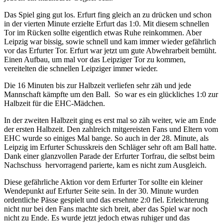
Das Spiel ging gut los. Erfurt fing gleich an zu drücken und schon
in der vierten Minute erzielte Erfurt das 1:0. Mit diesem schnellen
Tor im Rücken sollte eigentlich etwas Ruhe reinkommen. Aber
Leipzig war bissig, sowie schnell und kam immer wieder gefährlich
vor das Erfurter Tor. Erfurt war jetzt um gute Abwehrarbeit bemüht.
Einen Aufbau, um mal vor das Leipziger Tor zu kommen,
vereitelten die schnellen Leipziger immer wieder.
Die 16 Minuten bis zur Halbzeit verliefen sehr zäh und jede
Mannschaft kämpfte um den Ball. So war es ein glückliches 1:0 zur
Halbzeit für die EHC-Mädchen.
In der zweiten Halbzeit ging es erst mal so zäh weiter, wie am Ende
der ersten Halbzeit. Den zahlreich mitgereisten Fans und Eltern vom
EHC wurde so einiges Mal bange. So auch in der 28. Minute, als
Leipzig im Erfurter Schusskreis den Schläger sehr oft am Ball hatte.
Dank einer glanzvollen Parade der Erfurter Torfrau, die selbst beim
Nachschuss hervorragend parierte, kam es nicht zum Ausgleich.
Diese gefährliche Aktion vor dem Erfurter Tor sollte ein kleiner
Wendepunkt auf Erfurter Seite sein. In der 30. Minute wurden
ordentliche Pässe gespielt und das ersehnte 2:0 fiel. Erleichterung
nicht nur bei den Fans machte sich breit, aber das Spiel war noch
nicht zu Ende. Es wurde jetzt jedoch etwas ruhiger und das