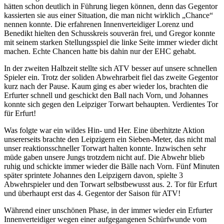
hätten schon deutlich in Führung liegen können, denn das Gegentor
kassierten sie aus einer Situation, die man nicht wirklich „Chance“
nennen konnte. Die erfahrenen Innenverteidiger Lorenz und
Benedikt hielten den Schusskreis souverän frei, und Gregor konnte
mit seinem starken Stellungsspiel die linke Seite immer wieder dicht
machen. Echte Chancen hatte bis dahin nur der EHC gehabt.
In der zweiten Halbzeit stellte sich ATV besser auf unsere schnellen
Spieler ein. Trotz der soliden Abwehrarbeit fiel das zweite Gegentor
kurz nach der Pause. Kaum ging es aber wieder los, brachten die
Erfurter schnell und geschickt den Ball nach Vorn, und Johannes
konnte sich gegen den Leipziger Torwart behaupten. Verdientes Tor
für Erfurt!
Was folgte war ein wildes Hin- und Her. Eine überhitzte Aktion
unsererseits brachte den Leipzigern ein Sieben-Meter, das nicht mal
unser reaktionsschneller Torwart halten konnte. Inzwischen sehr
müde gaben unsere Jungs trotzdem nicht auf. Die Abwehr blieb
ruhig und schickte immer wieder die Bälle nach Vorn. Fünf Minuten
später sprintete Johannes den Leipzigern davon, spielte 3
Abwehrspieler und den Torwart selbstbewusst aus. 2. Tor für Erfurt
und überhaupt erst das 4. Gegentor der Saison für ATV!
Während einer unschönen Phase, in der immer wieder ein Erfurter
Innenverteidiger wegen einer aufgegangenen Schürfwunde vom