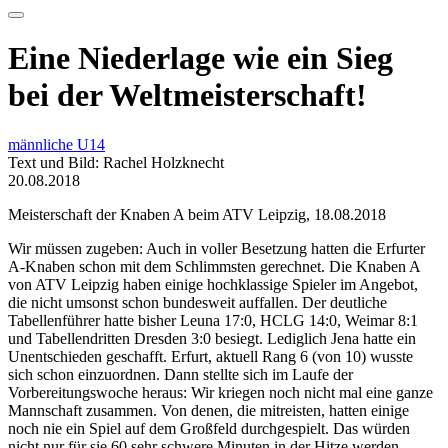
Eine Niederlage wie ein Sieg
bei der Weltmeisterschaft!
männliche U14
Text und Bild: Rachel Holzknecht
20.08.2018
Meisterschaft der Knaben A beim ATV Leipzig, 18.08.2018
Wir müssen zugeben: Auch in voller Besetzung hatten die Erfurter
A-Knaben schon mit dem Schlimmsten gerechnet. Die Knaben A
von ATV Leipzig haben einige hochklassige Spieler im Angebot,
die nicht umsonst schon bundesweit auffallen. Der deutliche
Tabellenführer hatte bisher Leuna 17:0, HCLG 14:0, Weimar 8:1
und Tabellendritten Dresden 3:0 besiegt. Lediglich Jena hatte ein
Unentschieden geschafft. Erfurt, aktuell Rang 6 (von 10) wusste
sich schon einzuordnen. Dann stellte sich im Laufe der
Vorbereitungswoche heraus: Wir kriegen noch nicht mal eine ganze
Mannschaft zusammen. Von denen, die mitreisten, hatten einige
noch nie ein Spiel auf dem Großfeld durchgespielt. Das würden
nicht nur für sie 60 sehr schwere Minuten in der Hitze werden.