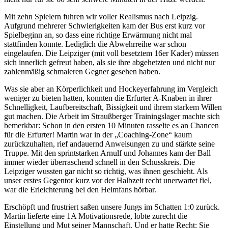
Mit zehn Spielern fuhren wir voller Realismus nach Leipzig.
Aufgrund mehrerer Schwierigkeiten kam der Bus erst kurz vor
Spielbeginn an, so dass eine richtige Erwärmung nicht mal
stattfinden konnte. Lediglich die Abwehrreihe war schon
eingelaufen. Die Leipziger (mit voll besetztem 16er Kader) müssen
sich innerlich gefreut haben, als sie ihre abgehetzten und nicht nur
zahlenmäßig schmaleren Gegner gesehen haben.
Was sie aber an Körperlichkeit und Hockeyerfahrung im Vergleich
weniger zu bieten hatten, konnten die Erfurter A-Knaben in ihrer
Schnelligkeit, Laufbereitschaft, Bissigkeit und ihrem starkem Willen
gut machen. Die Arbeit im Straußberger Trainingslager machte sich
bemerkbar: Schon in den ersten 10 Minuten rasselte es an Chancen
für die Erfurter! Martin war in der „Coaching-Zone“ kaum
zurückzuhalten, rief andauernd Anweisungen zu und stärkte seine
Truppe. Mit den sprintstarken Arnulf und Johannes kam der Ball
immer wieder überraschend schnell in den Schusskreis. Die
Leipziger wussten gar nicht so richtig, was ihnen geschieht. Als
unser erstes Gegentor kurz vor der Halbzeit recht unerwartet fiel,
war die Erleichterung bei den Heimfans hörbar.
Erschöpft und frustriert saßen unsere Jungs im Schatten 1:0 zurück.
Martin lieferte eine 1A Motivationsrede, lobte zurecht die
Einstellung und Mut seiner Mannschaft. Und er hatte Recht: Sie