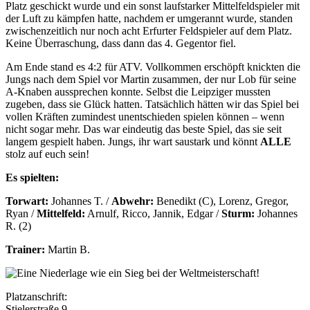
Platz geschickt wurde und ein sonst laufstarker Mittelfeldspieler mit
der Luft zu kämpfen hatte, nachdem er umgerannt wurde, standen
zwischenzeitlich nur noch acht Erfurter Feldspieler auf dem Platz.
Keine Überraschung, dass dann das 4. Gegentor fiel.
Am Ende stand es 4:2 für ATV. Vollkommen erschöpft knickten die
Jungs nach dem Spiel vor Martin zusammen, der nur Lob für seine
A-Knaben aussprechen konnte. Selbst die Leipziger mussten
zugeben, dass sie Glück hatten. Tatsächlich hätten wir das Spiel bei
vollen Kräften zumindest unentschieden spielen können – wenn
nicht sogar mehr. Das war eindeutig das beste Spiel, das sie seit
langem gespielt haben. Jungs, ihr wart saustark und könnt
ALLE
stolz auf euch sein!
Es spielten:
Torwart:
Johannes T. /
Abwehr:
Benedikt (C), Lorenz, Gregor,
Ryan /
Mittelfeld:
Arnulf, Ricco, Jannik, Edgar /
Sturm:
Johannes
R. (2)
Trainer:
Martin B.
Platzanschrift:
Stielerstraße 9