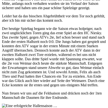
Mitte, anfangs noch verhalten wurden sie im Verlauf der Saison
sicherer und haben uns ein paar schöne Spielzüge gezeigt.
Leider hat da das bisschen Abgebrühtheit vor dem Tor noch gefehlt,
aber ich bin mir sicher das kommt noch.
Der heutige Spieltag begann wie die Saison etwas holpriger, nach
zwei unglücklichen Toren ging das erste Spiel an den HC Niesky.
Das zweite Spiel, gegen ATVs 2te, lief schon besser und stand nach
Ende der ersten Halbzeit noch 0:0. Die Jungs haben gut gespielt und
konnten den ATV sogar in der ersten Minute mit einem Starken
Angriff überraschen. Dennoch konnte auch der ATV dann in der
zweiten Halbzeit zwei Tore erzielen, während es bei uns nicht
klappen sollte. Das dritte Spiel wurde mit Spannung erwartet, war
die 2te von Weimar doch heute die stärkste Mannschaft. Entgegen
der Erwartungen stand unsere Abwehr so gut, dass Weimar einfach
nicht zum Zug gekommen ist. Und sowohl Armin, Felix als auch
Theo und Paul hatten ihre Chancen ein Tor zu erzielen. Am Ende
war das Glück auch hier wieder auf Seite der Weimarer. Durch eine
Ecke konnten sie ihr erstes und gegen uns einigstes Mal treffen.
Nun freuen wir uns auf die Feldsaison und drücken noch der 1ten
Mannschaft die Daumen für ihre Endrunde.