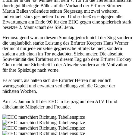
Luckner in der 49. Minute mit dem 7. Tor für die Herrenmannschaft
durch gut überlegte Bälle auf die Vorhand der Erfurter Stürmer.
Martin Balles vollendete seinen Siegeszug mit zwei weiteren,
individuell stark gespielten Toren. Und so hieß es entgegen aller
Erwartungen am Ende 9:0 für den EHC gegen eine spielerisch stark
besetzte 2. Mannschaft des SSC Jena.
Herausragend war an diesem Sonntag jedoch nicht der Sieg sondern
die unglaublich starke Leistung des Erfurter Keepers Hans Werner
der nicht nur jede einzelne gegnerische Strafecke hielt, sondern
zudem auch einen im Tor geglaubten Siebenmeter. Die absolute
Souveränität des Torhüters an diesem Tag gab dem Erfurter Hockey
Club nicht nur Sicherheit in der Abwehr sondern auch Motivation
für ihre Spielzüge nach vorne.
Es scheint, als hätten sich die Erfurter Herren nun endlich
warmgespielt und erwarten verheißungsvoll die Gegner der
nächsten Wochen.
Am 13. Januar trifft der EHC in Leipzig auf den ATV II und
altbekannte Mitspieler und Freunde.