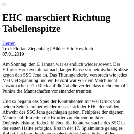
EHC marschiert Richtung
Tabellenspitze
Herren
Text: Florian Ziegenbalg | Bilder: Eric Heydrich
07.01.2019
Am Sonntag, den 6. Januar, war es endlich wieder soweit. Der
Erfurter Hockeyclub trat nach langer Pause vor heimischer Kulisse
gegen den SSC Jena an. Das Thüringenderby versprach wie jedes
Mal viel Spannung und ein Favorit war vor dem Match nicht
auszumachen. Ein Blick auf die Tabelle verriet, dass nicht einmal 2
Punkte die Mannschaften voneinander trennten.
Und so begann das Spiel der Kontrahenten mit viel Druck von
beiden Seiten. Immer wieder musste sich der EHC der soliden
Abwehr des SSC Jena geschlagen geben. Fehlpässe der eigenen
Mannschaft forderten die Erfurter zunehmend in ihrer
Defensivleistung. Jedoch blieben die Konterversuche des SSC in
der ersten Hälfte erfolglos. Erst in der 17. Spielminute gelang es
Robert Luckner durch ein spielerisch brillantes Solo auf der