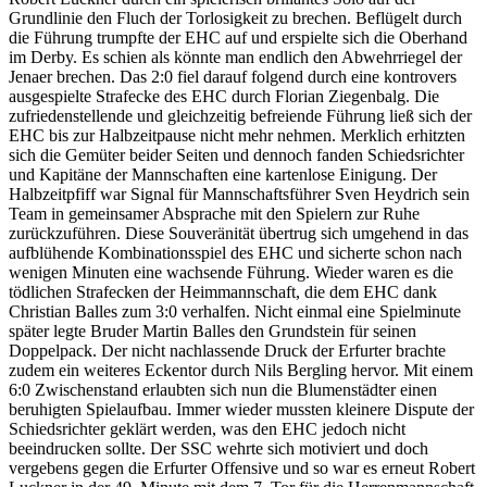
Grundlinie den Fluch der Torlosigkeit zu brechen. Beflügelt durch
die Führung trumpfte der EHC auf und erspielte sich die Oberhand
im Derby. Es schien als könnte man endlich den Abwehrriegel der
Jenaer brechen. Das 2:0 fiel darauf folgend durch eine kontrovers
ausgespielte Strafecke des EHC durch Florian Ziegenbalg. Die
zufriedenstellende und gleichzeitig befreiende Führung ließ sich der
EHC bis zur Halbzeitpause nicht mehr nehmen. Merklich erhitzten
sich die Gemüter beider Seiten und dennoch fanden Schiedsrichter
und Kapitäne der Mannschaften eine kartenlose Einigung. Der
Halbzeitpfiff war Signal für Mannschaftsführer Sven Heydrich sein
Team in gemeinsamer Absprache mit den Spielern zur Ruhe
zurückzuführen. Diese Souveränität übertrug sich umgehend in das
aufblühende Kombinationsspiel des EHC und sicherte schon nach
wenigen Minuten eine wachsende Führung. Wieder waren es die
tödlichen Strafecken der Heimmannschaft, die dem EHC dank
Christian Balles zum 3:0 verhalfen. Nicht einmal eine Spielminute
später legte Bruder Martin Balles den Grundstein für seinen
Doppelpack. Der nicht nachlassende Druck der Erfurter brachte
zudem ein weiteres Eckentor durch Nils Bergling hervor. Mit einem
6:0 Zwischenstand erlaubten sich nun die Blumenstädter einen
beruhigten Spielaufbau. Immer wieder mussten kleinere Dispute der
Schiedsrichter geklärt werden, was den EHC jedoch nicht
beeindrucken sollte. Der SSC wehrte sich motiviert und doch
vergebens gegen die Erfurter Offensive und so war es erneut Robert