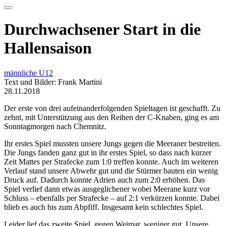
Durchwachsener Start in die
Hallensaison
männliche U12
Text und Bilder: Frank Martini
28.11.2018
Der erste von drei aufeinanderfolgenden Spieltagen ist geschafft. Zu
zehnt, mit Unterstützung aus den Reihen der C-Knaben, ging es am
Sonntagmorgen nach Chemnitz.
Ihr erstes Spiel mussten unsere Jungs gegen die Meeraner bestreiten.
Die Jungs fanden ganz gut in ihr erstes Spiel, so dass nach kurzer
Zeit Mattes per Strafecke zum 1:0 treffen konnte. Auch im weiteren
Verlauf stand unsere Abwehr gut und die Stürmer bauten ein wenig
Druck auf. Dadurch konnte Adrien auch zum 2:0 erhöhen. Das
Spiel verlief dann etwas ausgeglichener wobei Meerane kurz vor
Schluss – ebenfalls per Strafecke – auf 2:1 verkürzen konnte. Dabei
blieb es auch bis zum Abpfiff. Insgesamt kein schlechtes Spiel.
Leider lief das zweite Spiel, gegen Weimar, weniger gut. Unsere